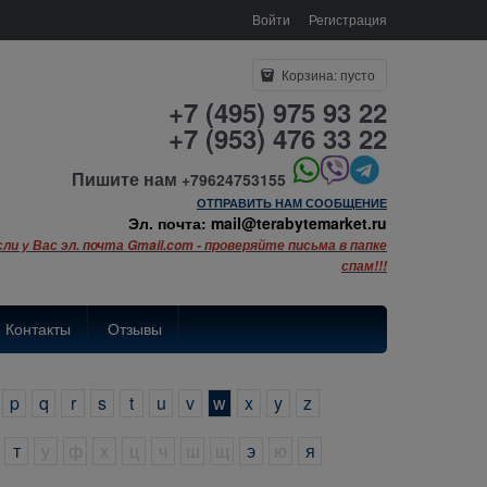
Войти
Регистрация
Корзина:
пусто
+7 (495) 975 93 22
+7 (953) 476 33 22
Пишите нам
+79624753155
ОТПРАВИТЬ НАМ СООБЩЕНИЕ
Эл. почта: mail@terabytemarket.ru
сли у Вас эл. почта Gmail.com - проверяйте письма в папке
спам!!!
Контакты
Отзывы
p
q
r
s
t
u
v
w
x
y
z
т
у
ф
х
ц
ч
ш
щ
э
ю
я