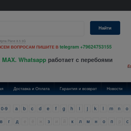
Найти
igma Plane 8.5 3G
telegram
+79624753155
ВСЕМ ВОПРОСАМ ПИШИТЕ В
 MAX. Whatsapp
работает с перебоями
Е
ая
Доставка и Оплата
Гарантия и возврат
Новости
0-9
a
b
c
d
e
f
g
h
i
j
k
l
m
n
o
в
г
д
е
ё
ж
з
и
й
к
л
м
н
о
п
р
с