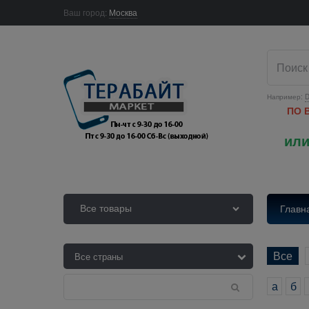
Ваш город:
Москва
Например:
D
ПО 
или
Все товары
Главн
Все
а
б