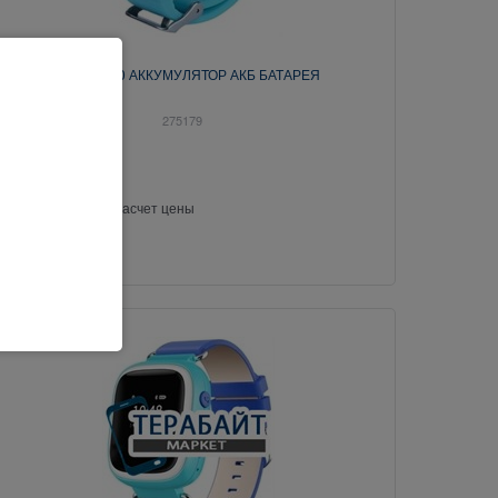
Wokka Q50 АККУМУЛЯТОР АКБ БАТАРЕЯ
275179
Свяжитесь с нами насчет цены