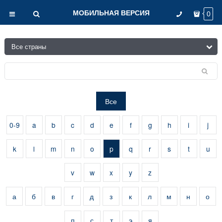
МОБИЛЬНАЯ ВЕРСИЯ
0
Все
0-9
a
b
c
d
e
f
g
h
i
j
k
l
m
n
o
p
q
r
s
t
u
v
w
x
y
z
а
б
в
г
д
з
к
л
м
н
о
п
с
т
э
я