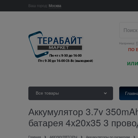
Ваш город:
Москва
Например:
D
ПО 
или
Все товары
Главн
Аккумулятор 3.7v 350mAh
батарея 4x20x35 3 прово
Главная
АККУМУЛЯТОРЫ
Аккумуляторы по размерам