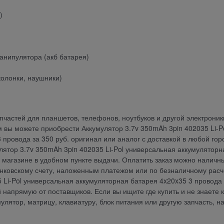
)
анипулятора (акб батарея)
колонки, наушники)
частей для планшетов, телефонов, ноутбуков и другой электроник
 вы можете приобрести Аккумулятор 3.7v 350mAh 3pin 402035 Li-P
провода за 350 руб. оригинал или аналог с доставкой в любой гор
лятор 3.7v 350mAh 3pin 402035 Li-Pol универсальная аккумуляторн
магазине в удобном пункте выдачи. Оплатить заказ можно наличн
анковскому счету, наложенным платежом или по безналичному расч
 Li-Pol универсальная аккумуляторная батарея 4x20x35 3 провода
напрямую от поставщиков. Если вы ищите где купить и не знаете к
мулятор, матрицу, клавиатуру, блок питания или другую запчасть, н