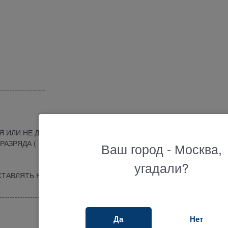
------------------
 ИЛИ НЕ ДЕРЖАТЬ ЗАРЯД -
АЗРЯДА ( ПЛАТА С ПРОВОДАМИ ) С ВАШЕГО СТАРОГО АКБ НА 
Ваш город - Москва,
угадали?
СТАВЛЯТЬ НИЧЕГО НЕ НУЖНО.
-------------------
Да
Нет