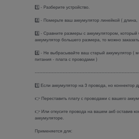
1️⃣ - Разберите устройство.
2️⃣ - Померьте ваш аккумулятор линейкой ( длина,
3️⃣ - Сравните размеры с аккумулятором, который 
аккумулятор большего размера, то можно заказат
4️⃣ - Не выбрасывайте ваш старый аккумулятор (
питания - плата с проводами )
-------------------------------------------------------------------
1️⃣ Если аккумулятор на 3 провода, но коннектор д
👉 Переставить плату с проводами с вашего аккум
👉 Или откусите провода на вашем акб оставив к
аккумуляторе.
Применяется для: