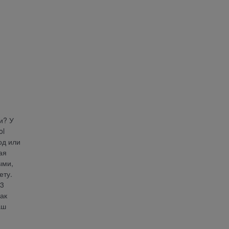
и? У
ol
од или
ая
ыми,
ету.
 3
ак
аш