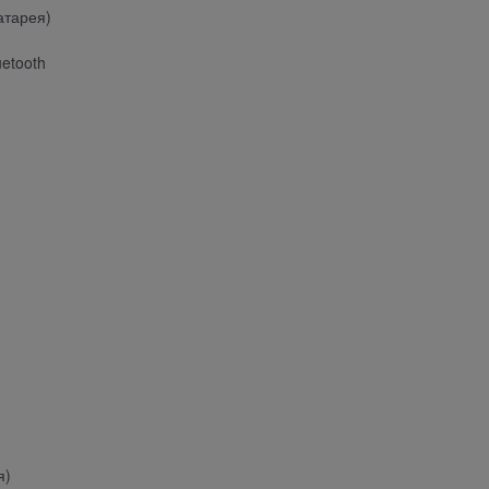
атарея)
etooth
я)