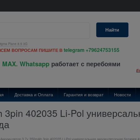
Найти
igma Plane 8.5 3G
telegram
+79624753155
ВСЕМ ВОПРОСАМ ПИШИТЕ В
 MAX. Whatsapp
работает с перебоями
Е
ая
Доставка и Оплата
Гарантия и возврат
Новости
 3pin 402035 Li-Pol универсал
да
Аккумулятор 3.7v 350mAh 3pin 402035 Li-Pol универсальная аккумуляторная батарея 