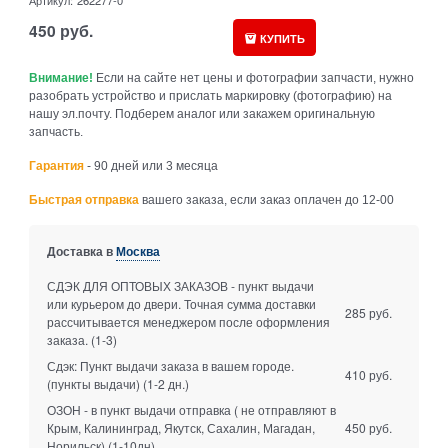
Артикул:
262277-0
450
руб.
КУПИТЬ
Внимание!
Если на сайте нет цены и фотографии запчасти, нужно
разобрать устройство и прислать маркировку (фотографию) на
нашу эл.почту. Подберем аналог или закажем оригинальную
запчасть.
Гарантия
- 90 дней или 3 месяца
Быстрая отправка
вашего заказа, если заказ оплачен до 12-00
Доставка в
Москва
СДЭК ДЛЯ ОПТОВЫХ ЗАКАЗОВ - пункт выдачи
или курьером до двери. Точная сумма доставки
285 руб.
рассчитывается менеджером после оформления
заказа.
(1-3)
Сдэк: Пункт выдачи заказа в вашем городе.
410 руб.
(пункты выдачи)
(1-2 дн.)
ОЗОН - в пункт выдачи отправка ( не отправляют в
Крым, Калининград, Якутск, Сахалин, Магадан,
450 руб.
Норильск)
(1-10дн)