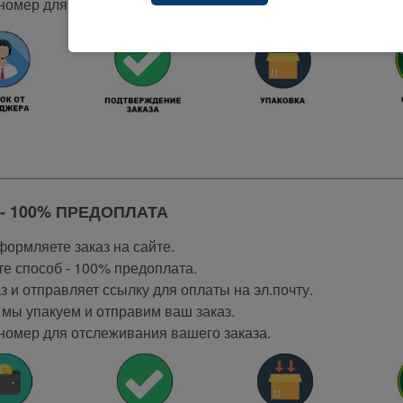
номер для отслеживания вашего заказа.
- 100% ПРЕДОПЛАТА
ормляете заказ на сайте.
е способ - 100% предоплата.
 и отправляет ссылку для оплаты на эл.почту.
мы упакуем и отправим ваш заказ.
номер для отслеживания вашего заказа.