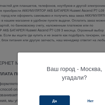
частей для планшетов, телефонов, ноутбуков и другой электроник
те приобрести АККУМУЛЯТОР АКБ БАТАРЕЯ Huawei Ascend P7-L09 
ой город или оформить самовывоз и получить ваш заказ АККУМУЛЯ
в нашем магазине в удобном пункте выдачи. Оплатить заказ можн
артой, по банковскому счету, наложенным платежом или по
Р АКБ БАТАРЕЯ Huawei Ascend P7-L09 3 месяца. Огромный выбор
 Если вы ищите где купить и не знаете как подобрать тачскрин, се
у, блок питания или другую запчасть, наш менеджер ответит на люб
ЕРНЕТ МАГАЗИНА ТЕРАБАЙТ МАРКЕТ
Ваш город - Москва,
ОПЛАТА ПРИ ПОЛУЧЕНИИ
угадали?
ормляете заказ на сайте.
способ оплаты -
при получении.
ванивает вам и подтверждает заказ.
ия, мы упакуем и отправим ваш заказ.
Да
Нет