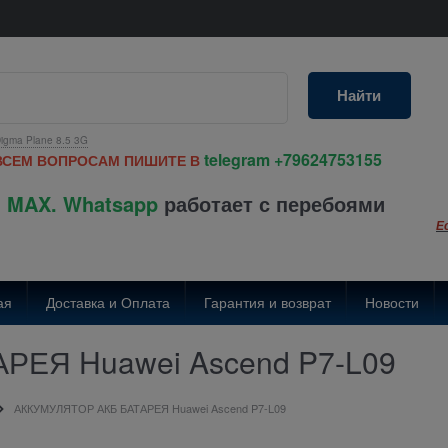
Найти
igma Plane 8.5 3G
telegram
+79624753155
ВСЕМ ВОПРОСАМ ПИШИТЕ В
 MAX. Whatsapp
работает с перебоями
Е
ая
Доставка и Оплата
Гарантия и возврат
Новости
РЕЯ Huawei Ascend P7-L09
АККУМУЛЯТОР АКБ БАТАРЕЯ Huawei Ascend P7-L09