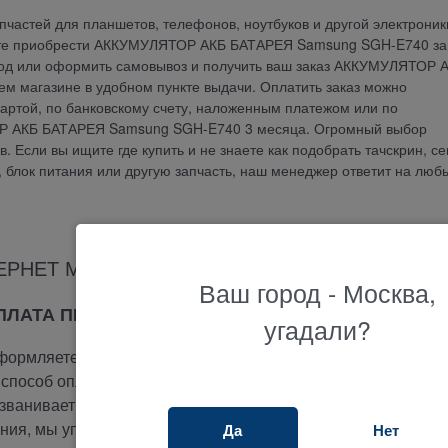
частей для планшетов, телефонов, ноутбуков и другой электроник
те приобрести АККУМУЛЯТОР АКБ БАТАРЕЯ Samsung SGH-E740 за
ород или оформить самовывоз и получить ваш заказ АККУМУЛЯТОР 
 магазине в удобном пункте выдачи. Оплатить заказ можно
артой, по банковскому счету, наложенным платежом или по
ОР АКБ БАТАРЕЯ Samsung SGH-E740 3 месяца. Огромный выбор
 Если вы ищите где купить и не знаете как подобрать тачскрин, се
у, блок питания или другую запчасть, наш менеджер ответит на люб
ЕРНЕТ МАГАЗИНА ТЕРАБАЙТ МАРКЕТ
Ваш город - Москва,
ОПЛАТА ПРИ ПОЛУЧЕНИИ
угадали?
ормляете заказ на сайте.
способ оплаты -
при получении.
ванивает вам и подтверждает заказ.
ия, мы упакуем и отправим ваш заказ.
Да
Нет