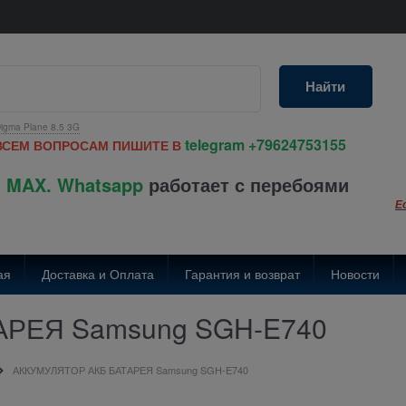
Найти
igma Plane 8.5 3G
telegram
+79624753155
ВСЕМ ВОПРОСАМ ПИШИТЕ В
 MAX. Whatsapp
работает с перебоями
Е
ая
Доставка и Оплата
Гарантия и возврат
Новости
АРЕЯ Samsung SGH-E740
АККУМУЛЯТОР АКБ БАТАРЕЯ Samsung SGH-E740