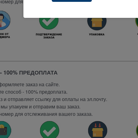
номер для отслеживания вашего заказа.
- 100% ПРЕДОПЛАТА
ормляете заказ на сайте.
е способ - 100% предоплата.
 и отправляет ссылку для оплаты на эл.почту.
мы упакуем и отправим ваш заказ.
номер для отслеживания вашего заказа.