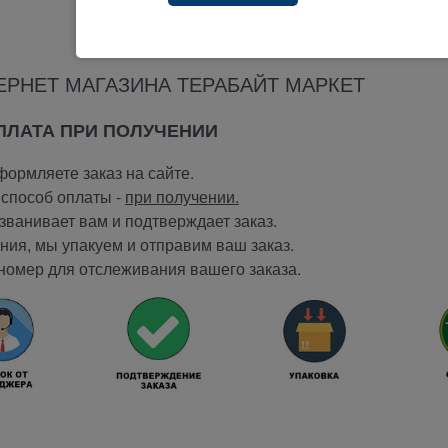
ЕРНЕТ МАГАЗИНА ТЕРАБАЙТ МАРКЕТ
ОПЛАТА ПРИ ПОЛУЧЕНИИ
ормляете заказ на сайте.
способ оплаты -
при получении.
ванивает вам и подтверждает заказ.
ия, мы упакуем и отправим ваш заказ.
номер для отслеживания вашего заказа.