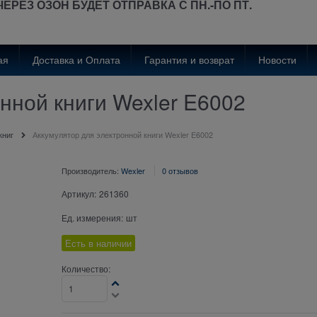
ЧЕРЕЗ ОЗОН
БУДЕТ
ОТПРАВКА С ПН.-ПО ПТ.
ая
Доставка и Оплата
Гарантия и возврат
Новости
нной книги Wexler E6002
книг
Аккумулятор для электронной книги Wexler E6002
Производитель:
Wexler
0 отзывов
Артикул:
261360
Ед. измерения:
шт
Есть в наличии
Количество: