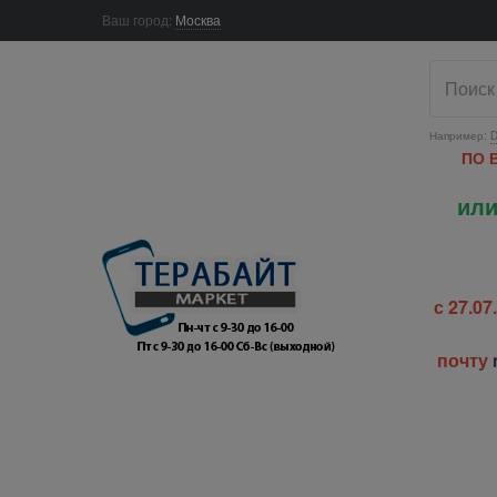
Ваш город:
Москва
Например:
D
ПО 
или
с 27.0
почту