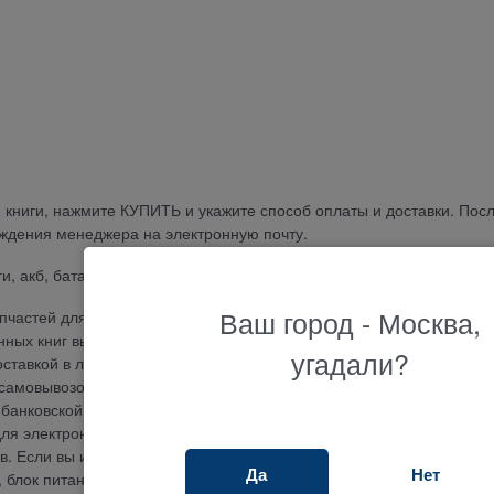
 книги, нажмите КУПИТЬ и укажите способ оплаты и доставки. Пос
ждения менеджера на электронную почту.
и, акб, батарея, батарею, заказать, цена, замена, продажа,
Ваш город - Москва,
частей для планшетов, телефонов, ноутбуков и другой электроник
нных книг вы можете приобрести Аккумулятор для электронной кни
угадали?
доставкой в любой город или оформить самовывоз и получить ваш за
 самовывозом в нашем магазине в удобном пункте выдачи. Оплатит
банковской картой, по банковскому счету, наложенным платежом и
для электронной книги Wexler E6002 3 месяца. Огромный выбор
 Если вы ищите где купить и не знаете как подобрать тачскрин, се
Да
Нет
у, блок питания или другую запчасть, наш менеджер ответит на люб