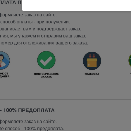
ОПЛАТА ПРИ ПОЛУЧЕНИИ
ормляете заказ на сайте.
способ оплаты -
при получении.
ванивает вам и подтверждает заказ.
ия, мы упакуем и отправим ваш заказ.
номер для отслеживания вашего заказа.
- 100% ПРЕДОПЛАТА
ормляете заказ на сайте.
е способ - 100% предоплата.