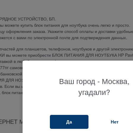
АРЯДНОЕ УСТРОЙСТВО, БП.
можете купить блок питания для ноутбука очень легко и просто.
ицу оформления заказа. Укажите способ оплаты и доставки удобны
яжется с вами по электронной почте для подтверждения данных.
частей для планшетов, телефонов, ноутбуков и другой электроник
ДКИ вы можете приобрести БЛОК ПИТАНИЯ ДЛЯ НОУТБУКА HP Pavil
оставкой в любой город или оформить самовывоз и получить ваш зак
7nr самовывозом в нашем магазине в удобном пункте выдачи. Оп
банковской картой, по банковскому счету, наложенным платежом и
Ваш город - Москва,
ИЯ ДЛЯ НОУТБУКА HP Pavilion 17-e077nr 3 месяца. Огромный выб
 Если вы ищите где купить и не знаете как подобрать тачскрин, се
угадали?
у, блок питания или другую запчасть, наш менеджер ответит на люб
ЕРНЕТ МАГАЗИНА ТЕРАБАЙТ МАРКЕТ
Да
Нет