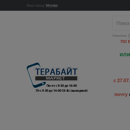
Ваш город:
Москва
Например:
D
ПО 
или
с 27.0
почту