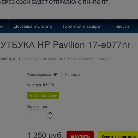
ЧЕРЕЗ ОЗОН
БУДЕТ
ОТПРАВКА С ПН.-ПО ПТ.
ая
Доставка и Оплата
Гарантия и возврат
Новости
БУКА HP Pavilion 17-e077nr
 ЗАРЯДКИ
БЛОК ПИТАНИЯ ДЛЯ НОУТБУКА HP Pavilion 17-e077nr
Производитель:
HP
0 отзывов
Артикул:
63928
Есть в наличии
Количество:
1 350
руб.
КУПИТЬ
Купить в один клик