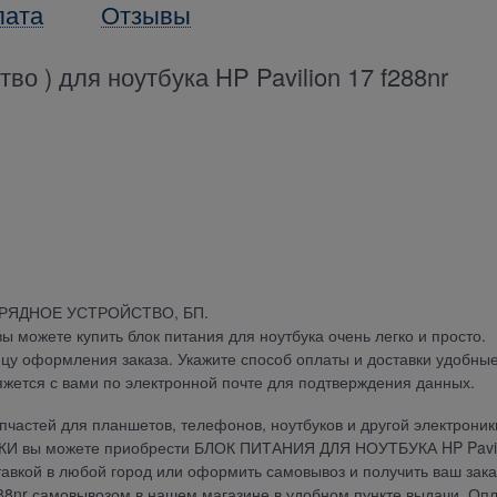
лата
Отзывы
во ) для ноутбука HP Pavilion 17 f288nr
АРЯДНОЕ УСТРОЙСТВО, БП.
можете купить блок питания для ноутбука очень легко и просто.
ицу оформления заказа. Укажите способ оплаты и доставки удобны
яжется с вами по электронной почте для подтверждения данных.
частей для планшетов, телефонов, ноутбуков и другой электроник
ДКИ вы можете приобрести БЛОК ПИТАНИЯ ДЛЯ НОУТБУКА HP Pavil
ставкой в любой город или оформить самовывоз и получить ваш зака
nr самовывозом в нашем магазине в удобном пункте выдачи. Опл