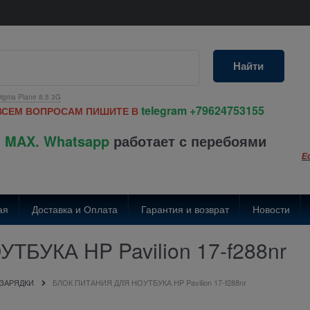
Найти
igma Plane 8.5 3G
telegram
+79624753155
ВСЕМ ВОПРОСАМ ПИШИТЕ В
 MAX. Whatsapp
работает с перебоями
Е
ая
Доставка и Оплата
Гарантия и возврат
Новости
БУКА HP Pavilion 17-f288nr
 ЗАРЯДКИ
БЛОК ПИТАНИЯ ДЛЯ НОУТБУКА HP Pavilion 17-f288nr