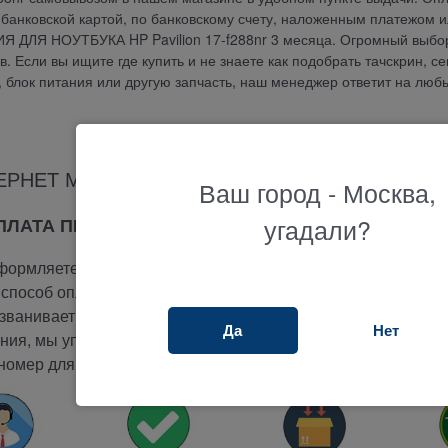
банковской картой, по банковскому счету, наложенным платежом и
Я ДЛЯ НОУТБУКА HP Pavilion 17-f288nr 3 месяца. Огромный выбо
 Если вы ищите где купить и не знаете как подобрать тачскрин, се
у, блок питания или другую запчасть, наш менеджер ответит на люб
ЕРНЕТ МАГАЗИНА ТЕРАБАЙТ МАРКЕТ
Ваш город - Москва,
угадали?
ОПЛАТА ПРИ ПОЛУЧЕНИИ
ормляете заказ на сайте.
способ оплаты -
при получении.
ванивает вам и подтверждает заказ.
Да
Нет
ия, мы упакуем и отправим ваш заказ.
номер для отслеживания вашего заказа.