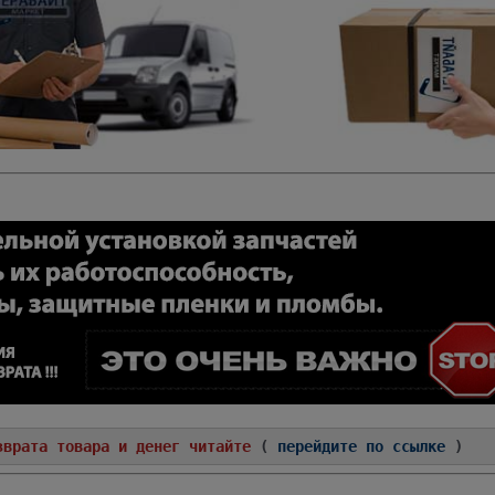
зврата товара и денег читайте
(
перейдите по ссылке
)