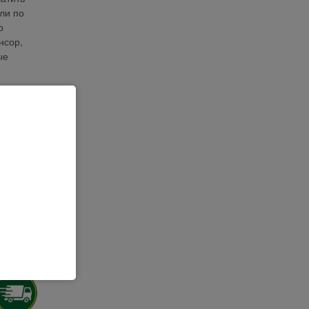
ли по
р
нсор,
ые