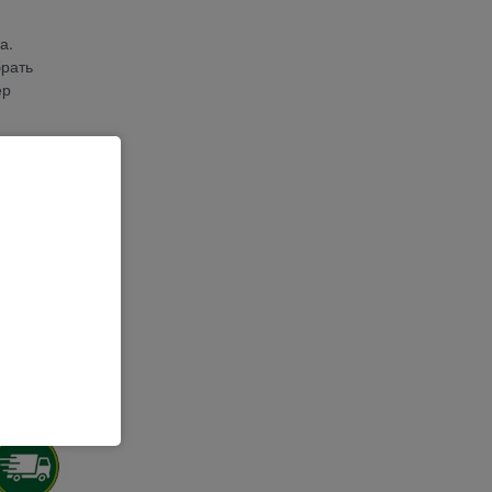
а.
брать
ер