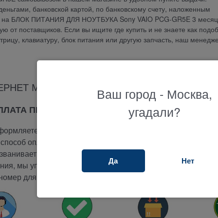
еньгами, банковской картой, по банковскому счету, наложенным
тия на БЛОК ПИТАНИЯ ДЛЯ НОУТБУКА Sony VAIO PCG-GR5E 3 месяц
 от поставщиков. Если вы ищите где купить и не знаете как подо
атрицу, клавиатуру, блок питания или другую запчасть, наш менедж
ЕРНЕТ МАГАЗИНА ТЕРАБАЙТ МАРКЕТ
Ваш город - Москва,
угадали?
ОПЛАТА ПРИ ПОЛУЧЕНИИ
ормляете заказ на сайте.
способ оплаты -
при получении.
ванивает вам и подтверждает заказ.
Да
Нет
ия, мы упакуем и отправим ваш заказ.
номер для отслеживания вашего заказа.