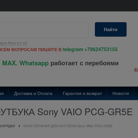
Найти
igma Plane 8.5 3G
telegram
+79624753155
ВСЕМ ВОПРОСАМ ПИШИТЕ В
 MAX. Whatsapp
работает с перебоями
Е
ая
Доставка и Оплата
Гарантия и возврат
Новости
УТБУКА Sony VAIO PCG-GR5E
 ЗАРЯДКИ
БЛОК ПИТАНИЯ ДЛЯ НОУТБУКА Sony VAIO PCG-GR5E