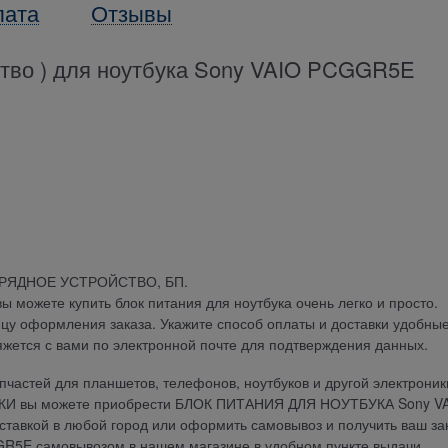
лата
Отзывы
йство ) для ноутбука Sony VAIO PCGGR5E
АРЯДНОЕ УСТРОЙСТВО, БП.
можете купить блок питания для ноутбука очень легко и просто.
ицу оформления заказа. Укажите способ оплаты и доставки удобны
яжется с вами по электронной почте для подтверждения данных.
частей для планшетов, телефонов, ноутбуков и другой электроник
ДКИ вы можете приобрести БЛОК ПИТАНИЯ ДЛЯ НОУТБУКА Sony V
оставкой в любой город или оформить самовывоз и получить ваш за
E самовывозом в нашем магазине в удобном пункте выдачи.