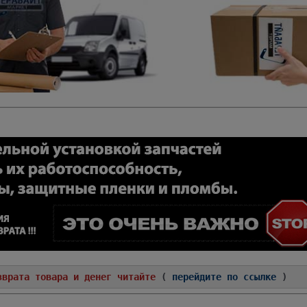
зврата товара и денег читайте
(
перейдите по ссылке
)