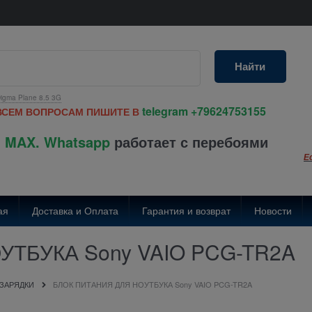
Найти
igma Plane 8.5 3G
telegram
+79624753155
ВСЕМ ВОПРОСАМ ПИШИТЕ В
 MAX. Whatsapp
работает с перебоями
Е
ая
Доставка и Оплата
Гарантия и возврат
Новости
ТБУКА Sony VAIO PCG-TR2A
 ЗАРЯДКИ
БЛОК ПИТАНИЯ ДЛЯ НОУТБУКА Sony VAIO PCG-TR2A