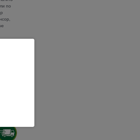
ли по
ор
нсор,
ые