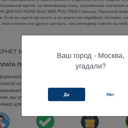
банковской картой, по банковскому счету, наложенным платежом и
НИЯ ДЛЯ НОУТБУКА Sony VAIO PCG-TR2A 3 месяца. Огромный выб
 Если вы ищите где купить и не знаете как подобрать тачскрин, се
у, блок питания или другую запчасть, наш менеджер ответит на люб
ЕРНЕТ МАГАЗИНА ТЕРАБАЙТ МАРКЕТ
Ваш город - Москва,
угадали?
ОПЛАТА ПРИ ПОЛУЧЕНИИ
ормляете заказ на сайте.
способ оплаты -
при получении.
ванивает вам и подтверждает заказ.
Да
Нет
ия, мы упакуем и отправим ваш заказ.
номер для отслеживания вашего заказа.