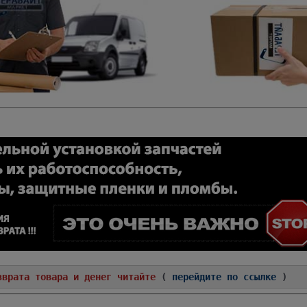
зврата товара и денег читайте
(
перейдите по ссылке
)