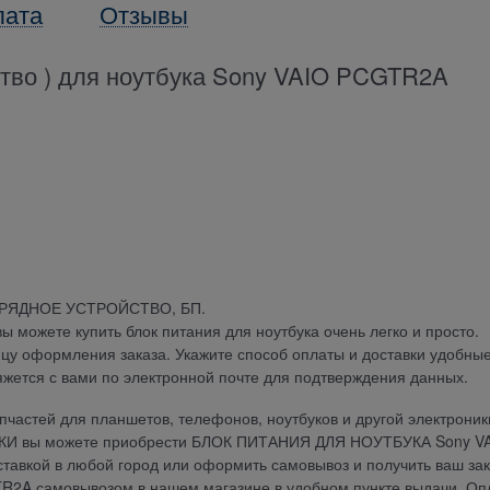
лата
Отзывы
ство ) для ноутбука Sony VAIO PCGTR2A
АРЯДНОЕ УСТРОЙСТВО, БП.
можете купить блок питания для ноутбука очень легко и просто.
ицу оформления заказа. Укажите способ оплаты и доставки удобны
яжется с вами по электронной почте для подтверждения данных.
частей для планшетов, телефонов, ноутбуков и другой электроник
ДКИ вы можете приобрести БЛОК ПИТАНИЯ ДЛЯ НОУТБУКА Sony V
ставкой в любой город или оформить самовывоз и получить ваш зак
A самовывозом в нашем магазине в удобном пункте выдачи. Оп