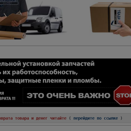
зврата товара и денег читайте
(
перейдите по ссылке
)