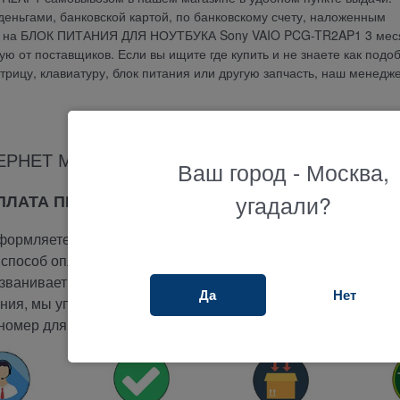
еньгами, банковской картой, по банковскому счету, наложенным
тия на БЛОК ПИТАНИЯ ДЛЯ НОУТБУКА Sony VAIO PCG-TR2AP1 3 мес
 от поставщиков. Если вы ищите где купить и не знаете как подо
атрицу, клавиатуру, блок питания или другую запчасть, наш менедж
ЕРНЕТ МАГАЗИНА ТЕРАБАЙТ МАРКЕТ
Ваш город - Москва,
угадали?
ОПЛАТА ПРИ ПОЛУЧЕНИИ
ормляете заказ на сайте.
способ оплаты -
при получении.
ванивает вам и подтверждает заказ.
Да
Нет
ия, мы упакуем и отправим ваш заказ.
номер для отслеживания вашего заказа.