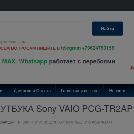
Найти
igma Plane 8.5 3G
telegram
+79624753155
ВСЕМ ВОПРОСАМ ПИШИТЕ В
 MAX. Whatsapp
работает с перебоями
Е
ая
Доставка и Оплата
Гарантия и возврат
Новости
ТБУКА Sony VAIO PCG-TR2AP
 ЗАРЯДКИ
БЛОК ПИТАНИЯ ДЛЯ НОУТБУКА Sony VAIO PCG-TR2AP1