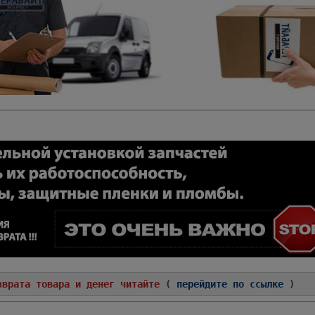
зврата товара и денег читайте
(
перейдите по ссылке
)