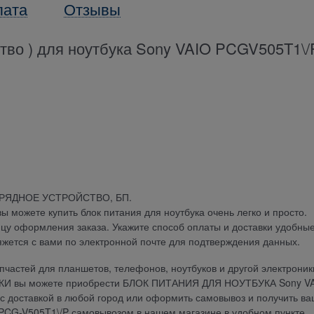
лата
Отзывы
ство ) для ноутбука Sony VAIO PCGV505T1\/
АРЯДНОЕ УСТРОЙСТВО, БП.
можете купить блок питания для ноутбука очень легко и просто.
ицу оформления заказа. Укажите способ оплаты и доставки удобны
яжется с вами по электронной почте для подтверждения данных.
частей для планшетов, телефонов, ноутбуков и другой электроник
ДКИ вы можете приобрести БЛОК ПИТАНИЯ ДЛЯ НОУТБУКА Sony V
 с доставкой в любой город или оформить самовывоз и получить ва
G-V505T1\/P самовывозом в нашем магазине в удобном пункте