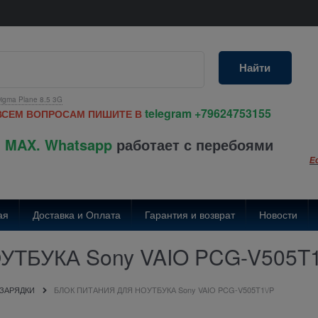
Найти
igma Plane 8.5 3G
telegram
+79624753155
ВСЕМ ВОПРОСАМ ПИШИТЕ В
 MAX. Whatsapp
работает с перебоями
Е
ая
Доставка и Оплата
Гарантия и возврат
Новости
ТБУКА Sony VAIO PCG-V505T1
 ЗАРЯДКИ
БЛОК ПИТАНИЯ ДЛЯ НОУТБУКА Sony VAIO PCG-V505T1\/P