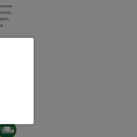
женным
есяца.
брать
ер