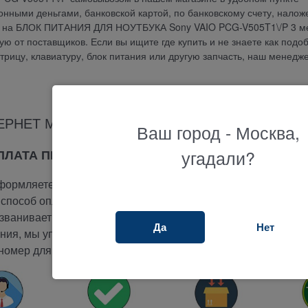
онными деньгами, банковской картой, по банковскому счету, нало
ия на БЛОК ПИТАНИЯ ДЛЯ НОУТБУКА Sony VAIO PCG-V505T1\/P 3 м
 от поставщиков. Если вы ищите где купить и не знаете как подо
атрицу, клавиатуру, блок питания или другую запчасть, наш менедж
ЕРНЕТ МАГАЗИНА ТЕРАБАЙТ МАРКЕТ
Ваш город - Москва,
угадали?
ОПЛАТА ПРИ ПОЛУЧЕНИИ
ормляете заказ на сайте.
способ оплаты -
при получении.
ванивает вам и подтверждает заказ.
Да
Нет
ия, мы упакуем и отправим ваш заказ.
номер для отслеживания вашего заказа.