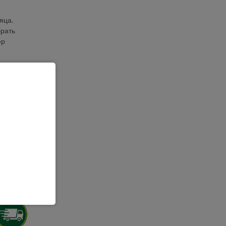
яца.
брать
ер