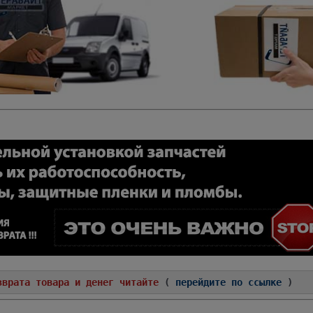
зврата товара и денег читайте
(
перейдите по ссылке
)