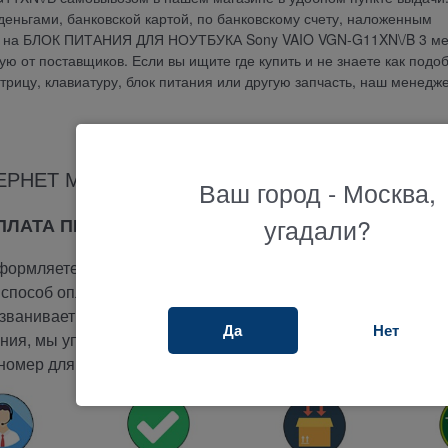
еньгами, банковской картой, по банковскому счету, наложенным
ия на БЛОК ПИТАНИЯ ДЛЯ НОУТБУКА Sony VAIO VGN-G11XN\/B 3 ме
 от поставщиков. Если вы ищите где купить и не знаете как подо
атрицу, клавиатуру, блок питания или другую запчасть, наш менедж
ЕРНЕТ МАГАЗИНА ТЕРАБАЙТ МАРКЕТ
Ваш город - Москва,
угадали?
ОПЛАТА ПРИ ПОЛУЧЕНИИ
ормляете заказ на сайте.
способ оплаты -
при получении.
ванивает вам и подтверждает заказ.
Да
Нет
ия, мы упакуем и отправим ваш заказ.
номер для отслеживания вашего заказа.