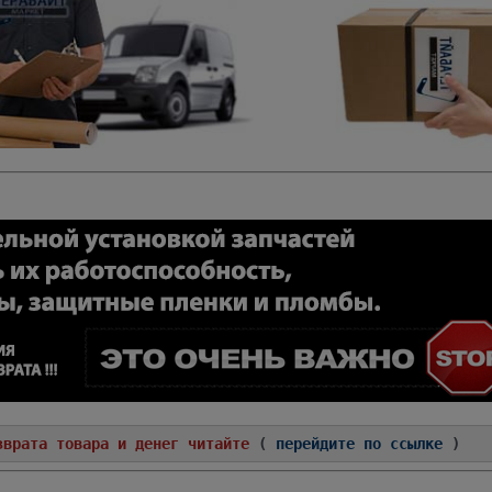
зврата товара и денег читайте
(
перейдите по ссылке
)