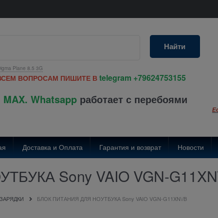
Найти
igma Plane 8.5 3G
telegram
+79624753155
ВСЕМ ВОПРОСАМ ПИШИТЕ В
 MAX. Whatsapp
работает с перебоями
Е
ая
Доставка и Оплата
Гарантия и возврат
Новости
ТБУКА Sony VAIO VGN-G11XN
 ЗАРЯДКИ
БЛОК ПИТАНИЯ ДЛЯ НОУТБУКА Sony VAIO VGN-G11XN\/B