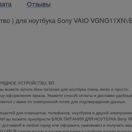
лата
Отзывы
ство ) для ноутбука Sony VAIO VGNG11XN\/
АРЯДНОЕ УСТРОЙСТВО, БП.
можете купить блок питания для ноутбука очень легко и просто.
ицу оформления заказа. Укажите способ оплаты и доставки удобны
яжется с вами по электронной почте для подтверждения данных.
частей для планшетов, телефонов, ноутбуков и другой электроник
ДКИ вы можете приобрести БЛОК ПИТАНИЯ ДЛЯ НОУТБУКА Sony V
с доставкой в любой город или оформить самовывоз и получить ваш
XN\/B самовывозом в нашем магазине в удобном пункте выдачи