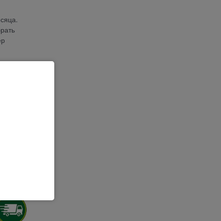
сяца.
брать
ер