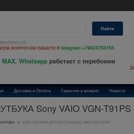
Найти
igma Plane 8.5 3G
telegram
+79624753155
ВСЕМ ВОПРОСАМ ПИШИТЕ В
 MAX. Whatsapp
работает с перебоями
Е
ая
Доставка и Оплата
Гарантия и возврат
Новости
ТБУКА Sony VAIO VGN-T91PS
 ЗАРЯДКИ
БЛОК ПИТАНИЯ ДЛЯ НОУТБУКА Sony VAIO VGN-T91PS