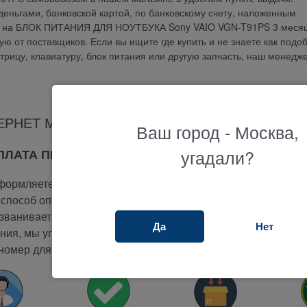
еньгами, банковской картой, по банковскому счету, наложенным
ия на БЛОК ПИТАНИЯ ДЛЯ НОУТБУКА Sony VAIO VGN-T91PS 3 месяц
 от поставщиков. Если вы ищите где купить и не знаете как подо
атрицу, клавиатуру, блок питания или другую запчасть, наш менедж
ЕРНЕТ МАГАЗИНА ТЕРАБАЙТ МАРКЕТ
Ваш город - Москва,
угадали?
ОПЛАТА ПРИ ПОЛУЧЕНИИ
ормляете заказ на сайте.
способ оплаты -
при получении.
ванивает вам и подтверждает заказ.
Да
Нет
ия, мы упакуем и отправим ваш заказ.
номер для отслеживания вашего заказа.