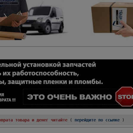
зврата товара и денег читайте
(
перейдите по ссылке
)