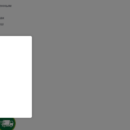
женным
ак
аш