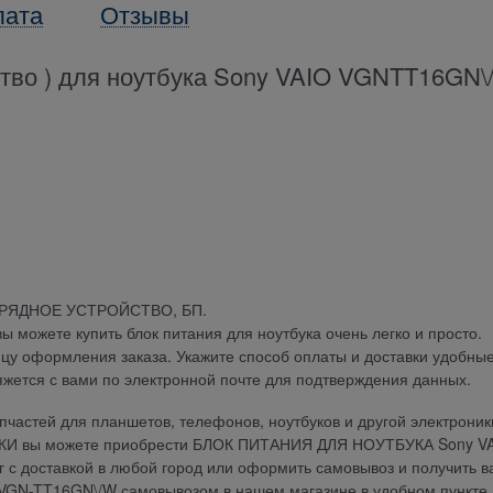
лата
Отзывы
ство ) для ноутбука Sony VAIO VGNTT16GN\
АРЯДНОЕ УСТРОЙСТВО, БП.
можете купить блок питания для ноутбука очень легко и просто.
ицу оформления заказа. Укажите способ оплаты и доставки удобны
яжется с вами по электронной почте для подтверждения данных.
частей для планшетов, телефонов, ноутбуков и другой электроник
ДКИ вы можете приобрести БЛОК ПИТАНИЯ ДЛЯ НОУТБУКА Sony V
г с доставкой в любой город или оформить самовывоз и получить 
GN-TT16GN\/W самовывозом в нашем магазине в удобном пункте