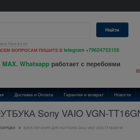
Найти
igma Plane 8.5 3G
telegram
+79624753155
ВСЕМ ВОПРОСАМ ПИШИТЕ В
 MAX. Whatsapp
работает с перебоями
Е
ая
Доставка и Оплата
Гарантия и возврат
Новости
ТБУКА Sony VAIO VGN-TT16G
 ЗАРЯДКИ
БЛОК ПИТАНИЯ ДЛЯ НОУТБУКА Sony VAIO VGN-TT16GN\/W