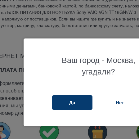
онными деньгами, банковской картой, по банковскому счету, нало
тия на БЛОК ПИТАНИЯ ДЛЯ НОУТБУКА Sony VAIO VGN-TT16GN\/W 3
напрямую от поставщиков. Если вы ищите где купить и не знаете к
мулятор, матрицу, клавиатуру, блок питания или другую запчасть, н
ЕРНЕТ МАГАЗИНА ТЕРАБАЙТ МАРКЕТ
Ваш город - Москва,
угадали?
ОПЛАТА ПРИ ПОЛУЧЕНИИ
ормляете заказ на сайте.
способ оплаты -
при получении.
ванивает вам и подтверждает заказ.
Да
Нет
ия, мы упакуем и отправим ваш заказ.
номер для отслеживания вашего заказа.