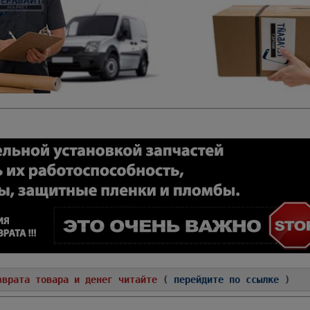
зврата товара и денег читайте
(
перейдите по ссылке
)