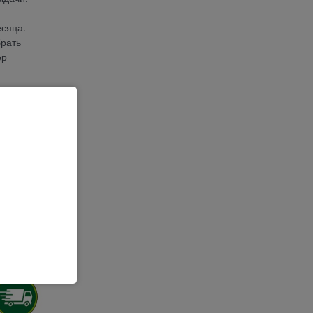
сяца.
брать
ер