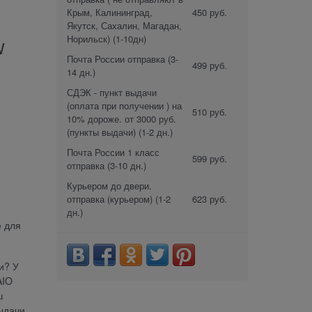
Крым, Калининград,
450 руб.
Якутск, Сахалин, Магадан,
Норильск)
(1-10дн)
W
Почта России отправка
(3-
499 руб.
14 дн.)
СДЭК - пункт выдачи
(оплата при получении ) на
510 руб.
10% дороже. от 3000 руб.
(пункты выдачи)
(1-2 дн.)
Почта России 1 класс
599 руб.
отправка
(3-10 дн.)
Курьером до двери.
отправка (курьером)
(1-2
623 руб.
дн.)
е для
и? У
AIO
ш
ыдачи.