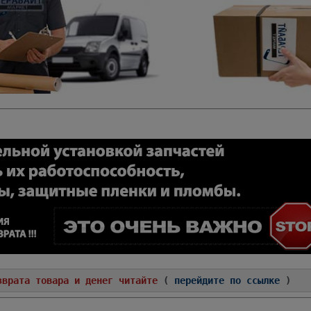
зврата товара и денег читайте
(
перейдите по ссылке
)