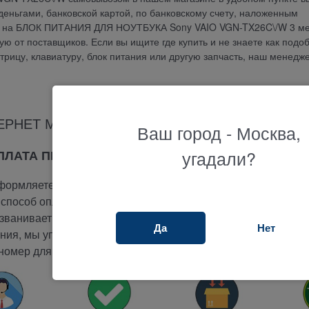
еньгами, банковской картой, по банковскому счету, наложенным
ия на БЛОК ПИТАНИЯ ДЛЯ НОУТБУКА Sony VAIO VGN-TX26C\/W 3 ме
 от поставщиков. Если вы ищите где купить и не знаете как подо
атрицу, клавиатуру, блок питания или другую запчасть, наш менедж
ЕРНЕТ МАГАЗИНА ТЕРАБАЙТ МАРКЕТ
Ваш город - Москва,
угадали?
ОПЛАТА ПРИ ПОЛУЧЕНИИ
ормляете заказ на сайте.
способ оплаты -
при получении.
ванивает вам и подтверждает заказ.
Да
Нет
ия, мы упакуем и отправим ваш заказ.
номер для отслеживания вашего заказа.