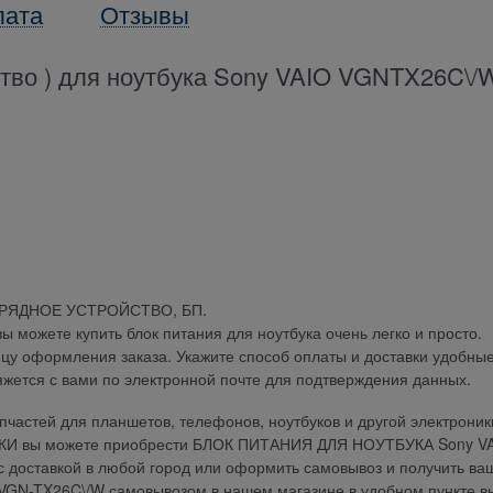
лата
Отзывы
ство ) для ноутбука Sony VAIO VGNTX26C\/
АРЯДНОЕ УСТРОЙСТВО, БП.
можете купить блок питания для ноутбука очень легко и просто.
ицу оформления заказа. Укажите способ оплаты и доставки удобны
яжется с вами по электронной почте для подтверждения данных.
частей для планшетов, телефонов, ноутбуков и другой электроник
ДКИ вы можете приобрести БЛОК ПИТАНИЯ ДЛЯ НОУТБУКА Sony V
 с доставкой в любой город или оформить самовывоз и получить ва
N-TX26C\/W самовывозом в нашем магазине в удобном пункте в