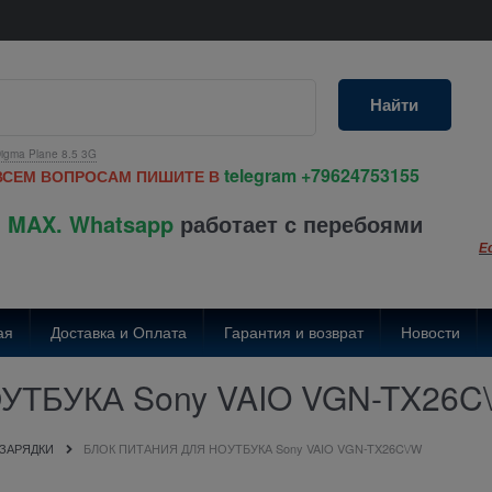
Найти
igma Plane 8.5 3G
telegram
+79624753155
ВСЕМ ВОПРОСАМ ПИШИТЕ В
 MAX. Whatsapp
работает с перебоями
Е
ая
Доставка и Оплата
Гарантия и возврат
Новости
ТБУКА Sony VAIO VGN-TX26C
 ЗАРЯДКИ
БЛОК ПИТАНИЯ ДЛЯ НОУТБУКА Sony VAIO VGN-TX26C\/W