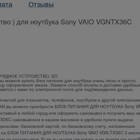
лата
Отзывы
ство ) для ноутбука Sony VAIO VGNTX36C
АРЯДНОЕ УСТРОЙСТВО, БП.
можете купить блок питания для ноутбука очень легко и просто.
ицу оформления заказа. Укажите способ оплаты и доставки удобны
яжется с вами по электронной почте для подтверждения данных.
частей для планшетов, телефонов, ноутбуков и другой электроник
ДКИ вы можете приобрести БЛОК ПИТАНИЯ ДЛЯ НОУТБУКА Sony V
оставкой в любой город или оформить самовывоз и получить ваш за
6C самовывозом в нашем магазине в удобном пункте выдачи.
еньгами, банковской картой, по банковскому счету, наложенным
ия на БЛОК ПИТАНИЯ ДЛЯ НОУТБУКА Sony VAIO VGN-TX36C 3 меся
 от поставщиков. Если вы ищите где купить и не знаете как подо