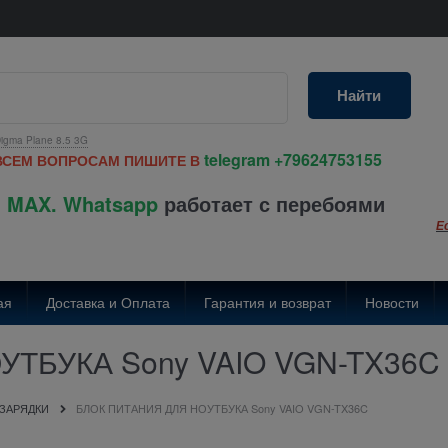
Найти
igma Plane 8.5 3G
telegram
+79624753155
ВСЕМ ВОПРОСАМ ПИШИТЕ В
 MAX. Whatsapp
работает с перебоями
Е
ая
Доставка и Оплата
Гарантия и возврат
Новости
ТБУКА Sony VAIO VGN-TX36C
 ЗАРЯДКИ
БЛОК ПИТАНИЯ ДЛЯ НОУТБУКА Sony VAIO VGN-TX36C