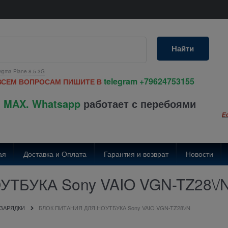
Найти
igma Plane 8.5 3G
telegram
+79624753155
ВСЕМ ВОПРОСАМ ПИШИТЕ В
 MAX. Whatsapp
работает с перебоями
Е
ая
Доставка и Оплата
Гарантия и возврат
Новости
ТБУКА Sony VAIO VGN-TZ28\/
 ЗАРЯДКИ
БЛОК ПИТАНИЯ ДЛЯ НОУТБУКА Sony VAIO VGN-TZ28\/N