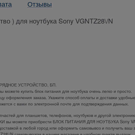
лата
Отзывы
ство ) для ноутбука Sony VGNTZ28\/N
АРЯДНОЕ УСТРОЙСТВО, БП.
можете купить блок питания для ноутбука очень легко и просто.
ицу оформления заказа. Укажите способ оплаты и доставки удобны
яжется с вами по электронной почте для подтверждения данных.
частей для планшетов, телефонов, ноутбуков и другой электроник
ДКИ вы можете приобрести БЛОК ПИТАНИЯ ДЛЯ НОУТБУКА Sony V
 доставкой в любой город или оформить самовывоз и получить ваш 
8\/N самовывозом в нашем магазине в удобном пункте выдачи.