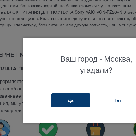
еньгами, банковской картой, по банковскому счету, наложенным
ия на БЛОК ПИТАНИЯ ДЛЯ НОУТБУКА Sony VAIO VGN-TZ28\/N 3 мес
 от поставщиков. Если вы ищите где купить и не знаете как подо
атрицу, клавиатуру, блок питания или другую запчасть, наш менедж
ЕРНЕТ МАГАЗИНА ТЕРАБАЙТ МАРКЕТ
Ваш город - Москва,
угадали?
ОПЛАТА ПРИ ПОЛУЧЕНИИ
ормляете заказ на сайте.
способ оплаты -
при получении.
ванивает вам и подтверждает заказ.
Да
Нет
ия, мы упакуем и отправим ваш заказ.
номер для отслеживания вашего заказа.