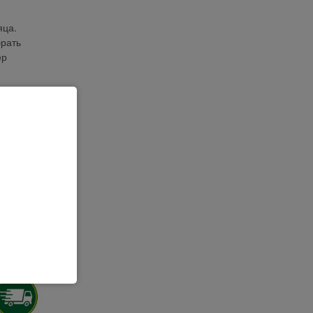
яца.
брать
ер