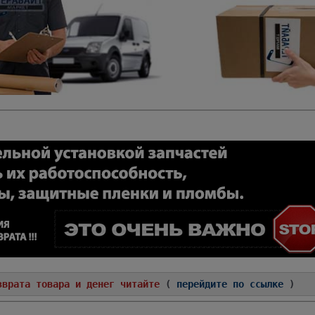
зврата товара и денег читайте
(
перейдите по ссылке
)