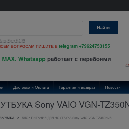
Найти
igma Plane 8.5 3G
telegram
+79624753155
ВСЕМ ВОПРОСАМ ПИШИТЕ В
 MAX. Whatsapp
работает с перебоями
Е
ая
Доставка и Оплата
Гарантия и возврат
Новости
ТБУКА Sony VAIO VGN-TZ350N
 ЗАРЯДКИ
БЛОК ПИТАНИЯ ДЛЯ НОУТБУКА Sony VAIO VGN-TZ350N\/B