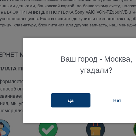
онными деньгами, банковской картой, по банковскому счету, нало
ия на БЛОК ПИТАНИЯ ДЛЯ НОУТБУКА Sony VAIO VGN-TZ350N\/B 3 м
 от поставщиков. Если вы ищите где купить и не знаете как подо
атрицу, клавиатуру, блок питания или другую запчасть, наш менедж
ЕРНЕТ МАГАЗИНА ТЕРАБАЙТ МАРКЕТ
Ваш город - Москва,
угадали?
ОПЛАТА ПРИ ПОЛУЧЕНИИ
ормляете заказ на сайте.
способ оплаты -
при получении.
ванивает вам и подтверждает заказ.
Да
Нет
ия, мы упакуем и отправим ваш заказ.
номер для отслеживания вашего заказа.