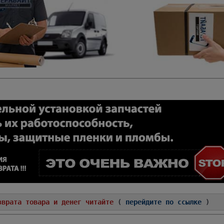
зврата товара и денег читайте
(
перейдите по ссылке
)