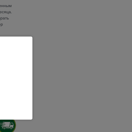
женным
есяца.
брать
ер