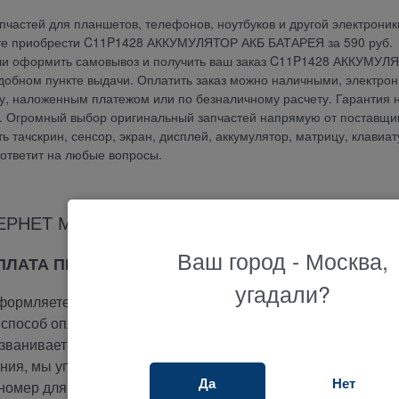
частей для планшетов, телефонов, ноутбуков и другой электроник
те приобрести C11P1428 АККУМУЛЯТОР АКБ БАТАРЕЯ за 590 руб.
 или оформить самовывоз и получить ваш заказ C11P1428 АККУМУЛ
обном пункте выдачи. Оплатить заказ можно наличными, электро
ету, наложенным платежом или по безналичному расчету. Гарантия 
Огромный выбор оригинальный запчастей напрямую от поставщик
ь тачскрин, сенсор, экран, дисплей, аккумулятор, матрицу, клавиат
 ответит на любые вопросы.
ЕРНЕТ МАГАЗИНА ТЕРАБАЙТ МАРКЕТ
Ваш город - Москва,
ОПЛАТА ПРИ ПОЛУЧЕНИИ
угадали?
ормляете заказ на сайте.
способ оплаты -
при получении.
ванивает вам и подтверждает заказ.
ия, мы упакуем и отправим ваш заказ.
Да
Нет
номер для отслеживания вашего заказа.