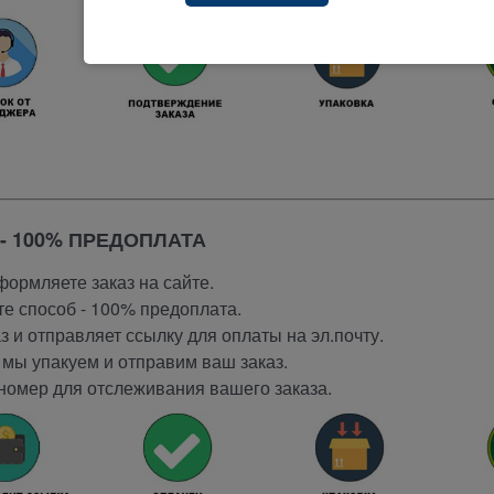
- 100% ПРЕДОПЛАТА
ормляете заказ на сайте.
е способ - 100% предоплата.
 и отправляет ссылку для оплаты на эл.почту.
мы упакуем и отправим ваш заказ.
номер для отслеживания вашего заказа.