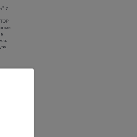
и? У
ЯТОР
нными
на
ов.
уру,