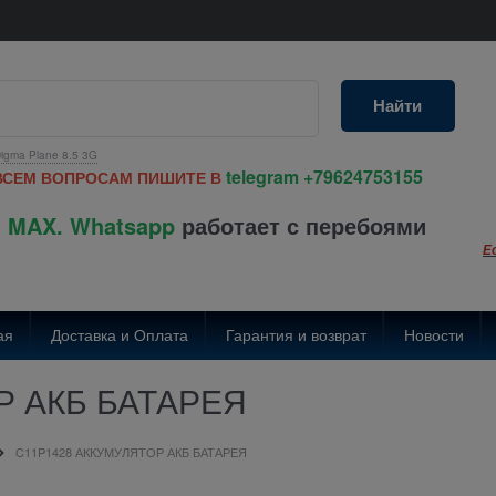
Найти
igma Plane 8.5 3G
telegram
+79624753155
ВСЕМ ВОПРОСАМ ПИШИТЕ В
 MAX. Whatsapp
работает с перебоями
Е
ая
Доставка и Оплата
Гарантия и возврат
Новости
Р АКБ БАТАРЕЯ
C11P1428 АККУМУЛЯТОР АКБ БАТАРЕЯ