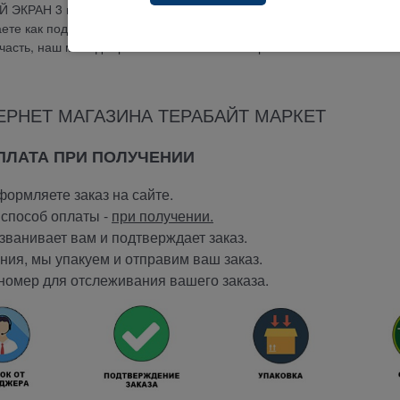
Й ЭКРАН 3 месяца. Огромный выбор оригинальный запчастей нап
аете как подобрать тачскрин, сенсор, экран, дисплей, аккумулятор,
пчасть, наш менеджер ответит на любые вопросы.
ЕРНЕТ МАГАЗИНА ТЕРАБАЙТ МАРКЕТ
ОПЛАТА ПРИ ПОЛУЧЕНИИ
ормляете заказ на сайте.
способ оплаты -
при получении.
ванивает вам и подтверждает заказ.
ия, мы упакуем и отправим ваш заказ.
номер для отслеживания вашего заказа.