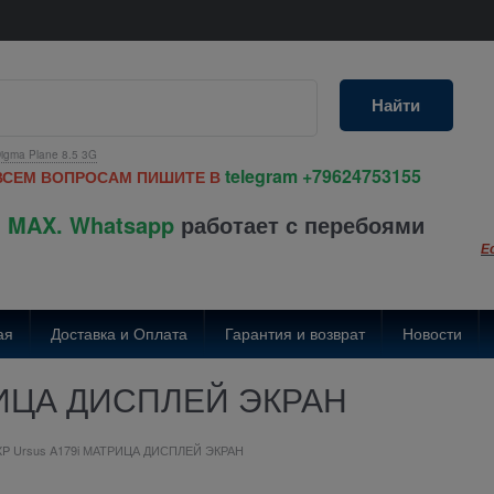
Найти
igma Plane 8.5 3G
telegram
+79624753155
ВСЕМ ВОПРОСАМ ПИШИТЕ В
 MAX. Whatsapp
работает с перебоями
Е
ая
Доставка и Оплата
Гарантия и возврат
Новости
РИЦА ДИСПЛЕЙ ЭКРАН
P Ursus A179i МАТРИЦА ДИСПЛЕЙ ЭКРАН