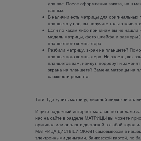
для вас. После оформления заказа, наш ме
данных.
В наличии есть матрицы для оригинальных п
планшета у нас, вы получите только качеств
Если по каким либо причинам вы не нашли 
модель матрицы, фото шлейфа и размеры ) 
планшетного компьютера.
Разбили матрицу, экран на планшете? Помо
планшетного компьютера. Не знаете, как з
планшетов вам, найдут, подберут и заменя
экрана на планшете? Замена матрицы на пл
сложности ремонта.
Теги: Где купить матрицу, дисплей жидкокристалли
Ищите надежный интернет магазин по продаже зап
нас на сайте в разделе МАТРИЦЫ вы можете при
оригинал или аналог с доставкой в любой город и
МАТРИЦА ДИСПЛЕЙ ЭКРАН самовывозом в нашем ма
электронными деньгами, банковской картой, по б