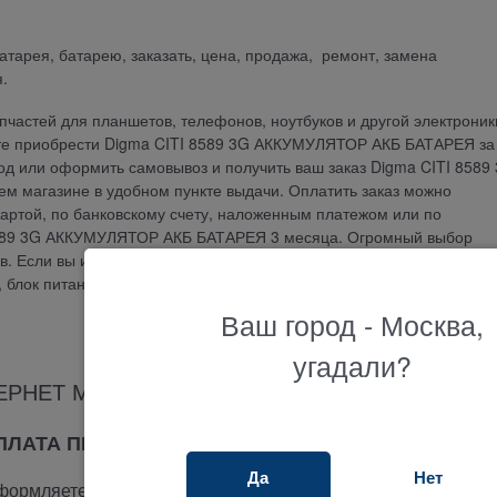
батарея, батарею, заказать, цена, продажа, ремонт, замена
.
частей для планшетов, телефонов, ноутбуков и другой электроник
те приобрести Digma CITI 8589 3G АККУМУЛЯТОР АКБ БАТАРЕЯ за
род или оформить самовывоз и получить ваш заказ Digma CITI 8589
магазине в удобном пункте выдачи. Оплатить заказ можно
артой, по банковскому счету, наложенным платежом или по
 8589 3G АККУМУЛЯТОР АКБ БАТАРЕЯ 3 месяца. Огромный выбор
 Если вы ищите где купить и не знаете как подобрать тачскрин, се
у, блок питания или другую запчасть, наш менеджер ответит на люб
Ваш город - Москва,
угадали?
ЕРНЕТ МАГАЗИНА ТЕРАБАЙТ МАРКЕТ
ОПЛАТА ПРИ ПОЛУЧЕНИИ
Да
Нет
ормляете заказ на сайте.