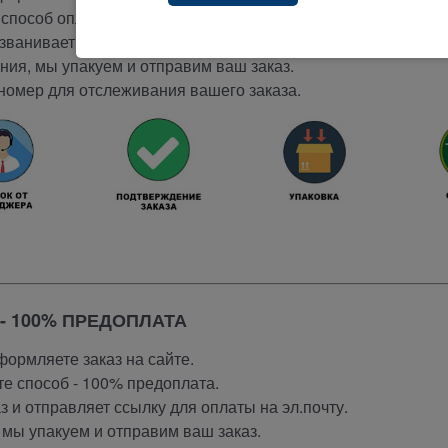
способ оплаты -
при получении.
ванивает вам и подтверждает заказ.
ия, мы упакуем и отправим ваш заказ.
номер для отслеживания вашего заказа.
- 100% ПРЕДОПЛАТА
ормляете заказ на сайте.
е способ - 100% предоплата.
 и отправляет ссылку для оплаты на эл.почту.
мы упакуем и отправим ваш заказ.