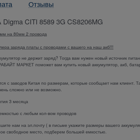
лата
Отзывы
igma CITI 8589 3G CS8206MG
мм на 80мм 2 провода
ера заряда платы с проводами с вашего на наш акб!!!
кумулятор не держит заряд? Тогда вам нужен новый источник пита
ЕРАБАЙТ МАРКЕТ поможет вам купить новый аккумулятор, акб, бат
 с заводов Китая по размерам, которые сообщает нам клиент. Та
чень сложно или не возможно.
тия 3 месяца
мкостью с любым кол-вом проводов
те нам на эл.почту ( в письме укажите размеры вашего аккумул
е свободное место, подберем большей емкостью.