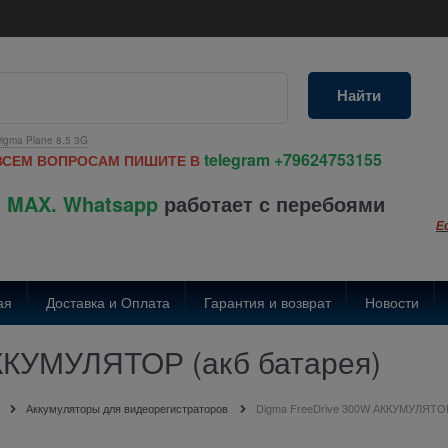
Найти
igma Plane 8.5 3G
telegram
+79624753155
ВСЕМ ВОПРОСАМ ПИШИТЕ В
 MAX. Whatsapp
работает с перебоями
Е
ая
Доставка и Оплата
Гарантия и возврат
Новости
ККУМУЛЯТОР (акб батарея)
Аккумуляторы для видеорегистраторов
Digma FreeDrive 300W АККУМУЛЯТОР