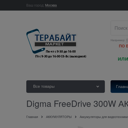
Ваш город:
Москва
Например:
D
ПО 
или
Все товары
Главн
Digma FreeDrive 300W А
Главная
АККУМУЛЯТОРЫ
Аккумуляторы для видеотехники