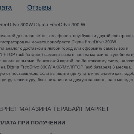
лата
Отзывы
reeDrive 300W Digma FreeDrive 300 W
частей для планшетов, телефонов, ноутбуков и другой электроник
егистраторов вы можете приобрести Digma FreeDrive 300W
ли аналог с доставкой в любой город или оформить самовывоз и
УЛЯТОР (акб батарея) самовывозом в нашем магазине в удобном п
онными деньгами, банковской картой, по банковскому счету, нало
я на Digma FreeDrive 300W АККУМУЛЯТОР (акб батарея) 3 месяца.
 от поставщиков. Если вы ищите где купить и не знаете как подо
атрицу, клавиатуру, блок питания или другую запчасть, наш менедж
ЕРНЕТ МАГАЗИНА ТЕРАБАЙТ МАРКЕТ
ОПЛАТА ПРИ ПОЛУЧЕНИИ