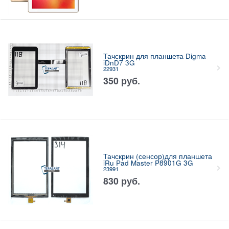
Тачскрин для планшета Digma
iDnD7 3G
22931
350
руб.
Тачскрин (сенсор)для планшета
iRu Pad Master P8901G 3G
23991
830
руб.