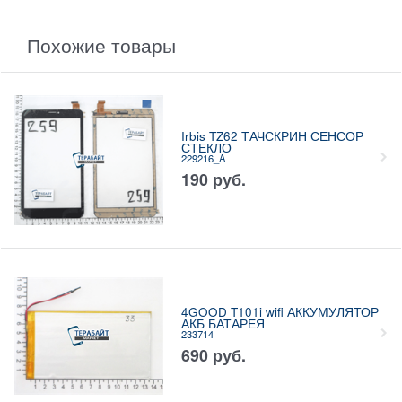
Похожие товары
Irbis TZ62 ТАЧСКРИН СЕНСОР
СТЕКЛО
229216_A
190
руб.
4GOOD T101i wifi АККУМУЛЯТОР
АКБ БАТАРЕЯ
233714
690
руб.