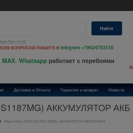
Найти
igma Plane 8.5 3G
telegram
+79624753155
ВСЕМ ВОПРОСАМ ПИШИТЕ В
 MAX. Whatsapp
работает с перебоями
Е
ая
Доставка и Оплата
Гарантия и возврат
Новости
 (PS1187MG) АККУМУЛЯТОР АКБ
Digma Plane 1572N 3G (PS1187MG) АККУМУЛЯТОР АКБ БАТАРЕЯ