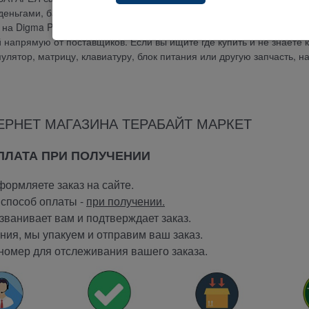
еньгами, банковской картой, по банковскому счету, наложенным
ия на Digma Plane 1572N 3G (PS1187MG) АККУМУЛЯТОР АКБ БАТАР
напрямую от поставщиков. Если вы ищите где купить и не знаете к
мулятор, матрицу, клавиатуру, блок питания или другую запчасть, н
ЕРНЕТ МАГАЗИНА ТЕРАБАЙТ МАРКЕТ
ОПЛАТА ПРИ ПОЛУЧЕНИИ
ормляете заказ на сайте.
способ оплаты -
при получении.
ванивает вам и подтверждает заказ.
ия, мы упакуем и отправим ваш заказ.
номер для отслеживания вашего заказа.