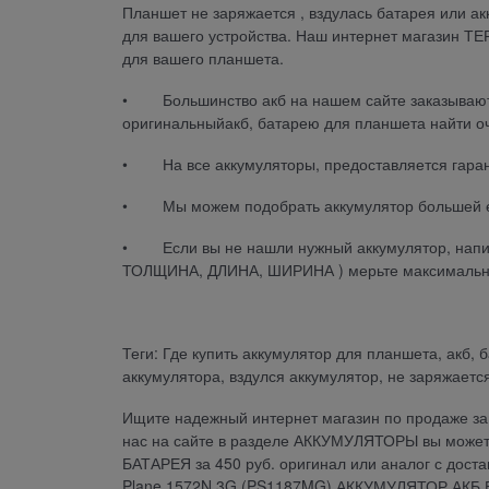
Планшет не заряжается , вздулась батарея или ак
для вашего устройства. Наш интернет магазин Т
для вашего планшета.
• Большинство акб на нашем сайте заказываются
оригинальныйакб, батарею для планшета найти о
• На все аккумуляторы, предоставляется гаран
• Мы можем подобрать аккумулятор большей е
• Если вы не нашли нужный аккумулятор, напиши
ТОЛЩИНА, ДЛИНА, ШИРИНА ) мерьте максимально
Теги: Где купить аккумулятор для планшета, акб, 
аккумулятора, вздулся аккумулятор, не заряжается
Ищите надежный интернет магазин по продаже зап
нас на сайте в разделе АККУМУЛЯТОРЫ вы може
БАТАРЕЯ за 450 руб. оригинал или аналог с дост
Plane 1572N 3G (PS1187MG) АККУМУЛЯТОР АКБ Б