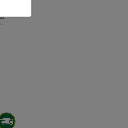
ЕЯ 3
ак
аш