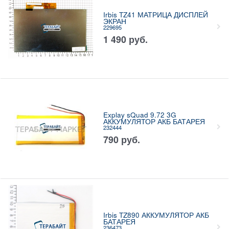
Irbis TZ41 МАТРИЦА ДИСПЛЕЙ
ЭКРАН
229695
1 490
руб.
Explay sQuad 9.72 3G
АККУМУЛЯТОР АКБ БАТАРЕЯ
232444
790
руб.
Irbis TZ890 АККУМУЛЯТОР АКБ
БАТАРЕЯ
236473