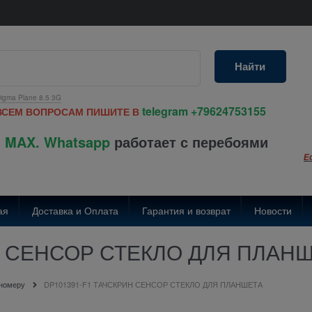
Найти
igma Plane 8.5 3G
telegram
+79624753155
ВСЕМ ВОПРОСАМ ПИШИТЕ В
 MAX. Whatsapp
работает с перебоями
Е
ая
Доставка и Оплата
Гарантия и возврат
Новости
Н СЕНСОР СТЕКЛО ДЛЯ ПЛАН
 номеру
DP101391-F1 ТАЧСКРИН СЕНСОР СТЕКЛО ДЛЯ ПЛАНШЕТА