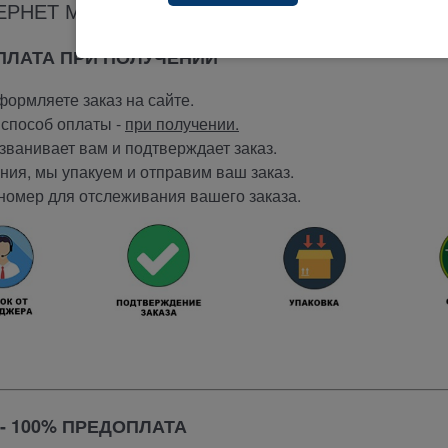
ЕРНЕТ МАГАЗИНА ТЕРАБАЙТ МАРКЕТ
ОПЛАТА ПРИ ПОЛУЧЕНИИ
ормляете заказ на сайте.
способ оплаты -
при получении.
ванивает вам и подтверждает заказ.
ия, мы упакуем и отправим ваш заказ.
номер для отслеживания вашего заказа.
- 100% ПРЕДОПЛАТА