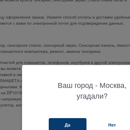
ицу оформления заказа. Укажите способ оплаты и доставки удобны
жется с вами по электронной почте для подтверждения данных.
енсор, сенсорное стекло, сенсорный экран, Сенсорная панель, ёмкос
 планшетного компьютера, ремонт, замена тачскрина
частей для планшетов, телефонов, ноутбуков и другой электроник
еру вы можете приобрести DP101391-F1 ТАЧСКРИН СЕНСОР СТЕКЛО
тавкой в любой город или оформить самовывоз и получить ваш зак
НШЕТА самовывозом в нашем магазине в удобном пункте выдач
Ваш город - Москва,
еньгами, банковской картой, по банковскому счету, наложенным
нтия на DP101391-F1 ТАЧСКРИН СЕНСОР СТЕКЛО ДЛЯ ПЛАНШЕТА 3
угадали?
напрямую от поставщиков. Если вы ищите где купить и не знаете к
мулятор, матрицу, клавиатуру, блок питания или другую запчасть, н
Да
Нет