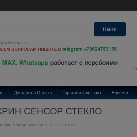
Найти
igma Plane 8.5 3G
telegram
+79624753155
ВСЕМ ВОПРОСАМ ПИШИТЕ В
 MAX. Whatsapp
работает с перебоями
Е
ая
Доставка и Оплата
Гарантия и возврат
Новости
СКРИН СЕНСОР СТЕКЛО
N 0804 D15XR10 ТАЧСКРИН СЕНСОР СТЕКЛО