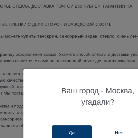
ОРЫ, СТЕКЛА. ДОСТАВКА ПОЧТОЙ 250 РУБЛЕЙ. ГАРАНТИЯ НА
ЫЕ ПЛЕНКИ С ДВУХ СТОРОН И ЗАВОДСКОЙ СКОТЧ.
вы можете
купить тачскрин, сенсорный экран, стекло
очень легк
траницу оформления заказа. Укажите способ оплаты и доставки уд
неджер свяжется с вами по электронной почте для подтверждения
 планшетов и китайских планшетов. Если вы купите сенсорное
ько качественный товар с гарантией и самой низкой ценой!
ужный тачскрин для вашего планшета, напишите нам на эл.почту (
Ваш город - Москва,
) Мы постараемся найти, заказать для вас нужный сенсорный экра
угадали?
ожем и подскажем, какой сенсорный экран подойдет для вашей мо
заменить тачскрин на планшете? В нашем сервисном центре по рем
 сенсорное стекло на планшетном компьютере. Сколько стоит заме
ланшете обойдется вам от 500 до 1500 рублей в зависимости от
Да
Нет