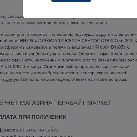
енсор, сенсорное стекло, сенсорный экран, Сенсорная панель, ёмкос
 планшетного компьютера, ремонт, замена тачскрина
частей для планшетов, телефонов, ноутбуков и другой электроник
приобрести HN 0804 D15XR10 ТАЧСКРИН СЕНСОР СТЕКЛО за 290 ру
или оформить самовывоз и получить ваш заказ HN 0804 D15XR10
агазине в удобном пункте выдачи. Оплатить заказ можно нали
анковскому счету, наложенным платежом или по безналичному расч
 СТЕКЛО 3 месяца. Огромный выбор оригинальный запчастей
ь и не знаете как подобрать тачскрин, сенсор, экран, дисплей,
или другую запчасть, наш менеджер ответит на любые вопросы.
ЕРНЕТ МАГАЗИНА ТЕРАБАЙТ МАРКЕТ
ОПЛАТА ПРИ ПОЛУЧЕНИИ
ормляете заказ на сайте.
способ оплаты -
при получении.