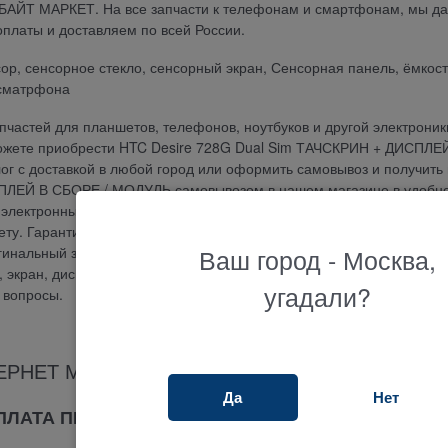
АБАЙТ МАРКЕТ. На все запчасти к телефонам и смартфонам, мы д
платы и доставляем по всей России.
енсор, сенсорное стекло, сенсорный экран, Сенсорная панель, ёмкос
 сматрфона
частей для планшетов, телефонов, ноутбуков и другой электроник
ожете приобрести HTC Desire 728G Dual Sim ТАЧСКРИН + ДИСПЛЕ
ог с доставкой в любой город или оформить самовывоз и получить
СПЛЕЙ В СБОРЕ / МОДУЛЬ самовывозом в нашем магазине в удобн
электронными деньгами, банковской картой, по банковскому счету,
ету. Гарантия на HTC Desire 728G Dual Sim ТАЧСКРИН + ДИСПЛЕЙ
Ваш город - Москва,
нальный запчастей напрямую от поставщиков. Если вы ищите где
, экран, дисплей, аккумулятор, матрицу, клавиатуру, блок питания 
угадали?
 вопросы.
ЕРНЕТ МАГАЗИНА ТЕРАБАЙТ МАРКЕТ
Да
Нет
ОПЛАТА ПРИ ПОЛУЧЕНИИ