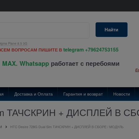
Найти
igma Plane 8.5 3G
telegram
+79624753155
ВСЕМ ВОПРОСАМ ПИШИТЕ В
 MAX. Whatsapp
работает с перебоями
Е
ая
Доставка и Оплата
Гарантия и возврат
Новости
Sim ТАЧСКРИН + ДИСПЛЕЙ В С
И
HTC Desire 728G Dual Sim ТАЧСКРИН + ДИСПЛЕЙ В СБОРЕ / МОДУЛЬ