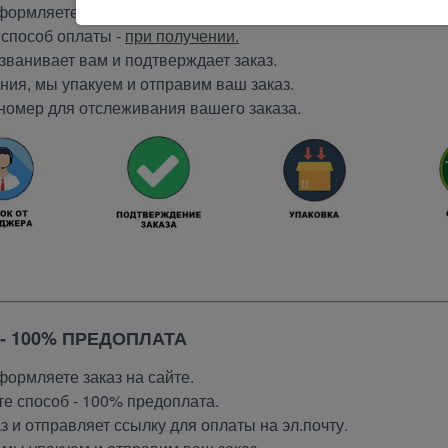
ормляете заказ на сайте.
способ оплаты -
при получении.
ванивает вам и подтверждает заказ.
ия, мы упакуем и отправим ваш заказ.
номер для отслеживания вашего заказа.
- 100% ПРЕДОПЛАТА
ормляете заказ на сайте.
е способ - 100% предоплата.
 и отправляет ссылку для оплаты на эл.почту.