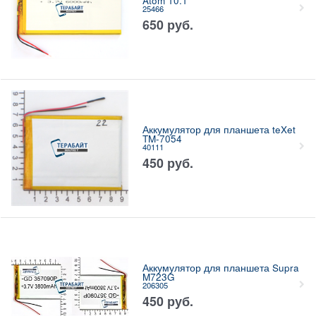
Atom 10.1
25466
650
руб.
Аккумулятор для планшета teXet
TM-7054
40111
450
руб.
Аккумулятор для планшета Supra
M723G
206305
450
руб.