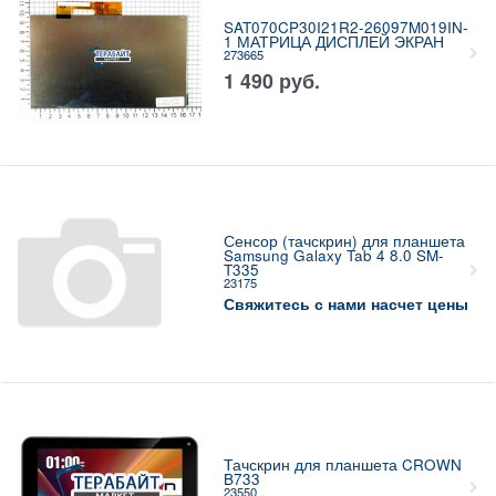
SAT070CP30I21R2-26097M019IN-
1 МАТРИЦА ДИСПЛЕЙ ЭКРАН
273665
1 490
руб.
Сенсор (тачскрин) для планшета
Samsung Galaxy Tab 4 8.0 SM-
T335
23175
Свяжитесь с нами насчет цены
Тачскрин для планшета CROWN
B733
23550