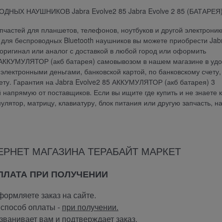
Х НАУШНИКОВ Jabra Evolve2 85 Jabra Evolve 2 85 (БАТАРЕЯ
частей для планшетов, телефонов, ноутбуков и другой электроник
и для беспроводных Bluetooth наушников вы можете приобрести Jab
 оригинал или аналог с доставкой в любой город или оформить
5 АККУМУЛЯТОР (акб батарея) самовывозом в нашем магазине в уд
электронными деньгами, банковской картой, по банковскому счету,
ту. Гарантия на Jabra Evolve2 85 АККУМУЛЯТОР (акб батарея) 3
напрямую от поставщиков. Если вы ищите где купить и не знаете к
мулятор, матрицу, клавиатуру, блок питания или другую запчасть, н
ЕРНЕТ МАГАЗИНА ТЕРАБАЙТ МАРКЕТ
ОПЛАТА ПРИ ПОЛУЧЕНИИ
ормляете заказ на сайте.
способ оплаты -
при получении.
ванивает вам и подтверждает заказ.