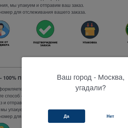
ия, мы упакуем и отправим ваш заказ.
номер для отслеживания вашего заказа.
Ваш город - Москва,
- 100% ПРЕДОПЛАТА
угадали?
ормляете заказ на сайте.
е способ - 100% предоплата.
 и отправляет ссылку для оплаты на эл.почту.
мы упакуем и отправим ваш заказ.
Да
Нет
номер для отслеживания вашего заказа.