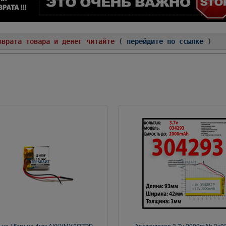
зврата товара и денег читайте
(
перейдите по ссылке
)
 на 15мм на 4мм АККУМУЛЯТОР
Аккумулятор 3.7v 2000mAh 3x93