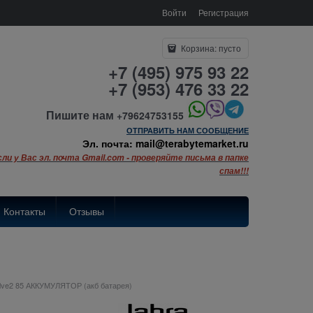
Войти
Регистрация
Корзина:
пусто
+7 (495) 975 93 22
+7 (953) 476 33 22
Пишите нам
+79624753155
ОТПРАВИТЬ НАМ СООБЩЕНИЕ
Эл. почта: mail@terabytemarket.ru
сли у Вас эл. почта Gmail.com - проверяйте письма в папке
спам!!!
Контакты
Отзывы
olve2 85 АККУМУЛЯТОР (акб батарея)