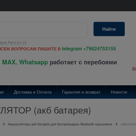
Найти
igma Plane 8.5 3G
telegram
+79624753155
ВСЕМ ВОПРОСАМ ПИШИТЕ В
 MAX. Whatsapp
работает с перебоями
Е
ая
Доставка и Оплата
Гарантия и возврат
Новости
УЛЯТОР (акб батарея)
Аккумуляторы акб батареи для беспроводных Bluetooth наушников
Jabra Ev