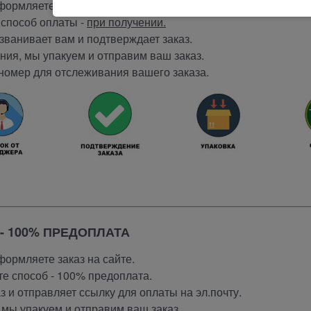
ормляете заказ на сайте.
способ оплаты -
при получении.
ванивает вам и подтверждает заказ.
ия, мы упакуем и отправим ваш заказ.
номер для отслеживания вашего заказа.
- 100% ПРЕДОПЛАТА
ормляете заказ на сайте.
е способ - 100% предоплата.
 и отправляет ссылку для оплаты на эл.почту.
мы упакуем и отправим ваш заказ.