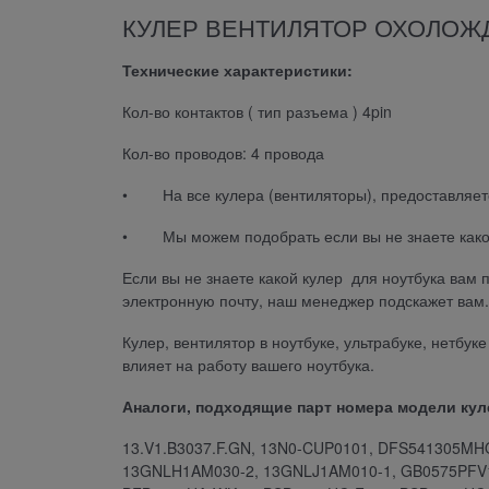
КУЛЕР ВЕНТИЛЯТОР ОХОЛОЖ
Технические характеристики:
Кол-во контактов ( тип разъема ) 4pin
Кол-во проводов: 4 провода
• На все кулера (вентиляторы), предоставляет
• Мы можем подобрать если вы не знаете какой 
Если вы не знаете какой кулер для ноутбука вам
электронную почту, наш менеджер подскажет вам.
Кулер, вентилятор в ноутбуке, ультрабуке, нетбук
влияет на работу вашего ноутбука.
Аналоги, подходящие парт номера модели кул
13.V1.B3037.F.GN, 13N0-CUP0101, DFS541305MH
13GNLH1AM030-2, 13GNLJ1AM010-1, GB0575PFV