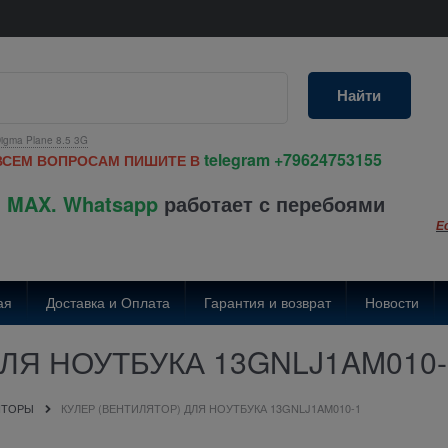
Найти
igma Plane 8.5 3G
telegram
+79624753155
ВСЕМ ВОПРОСАМ ПИШИТЕ В
 MAX. Whatsapp
работает с перебоями
Е
ая
Доставка и Оплата
Гарантия и возврат
Новости
ДЛЯ НОУТБУКА 13GNLJ1AM010-
ЯТОРЫ
КУЛЕР (ВЕНТИЛЯТОР) ДЛЯ НОУТБУКА 13GNLJ1AM010-1