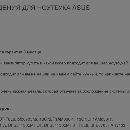
ДЕНИЯ ДЛЯ НОУТБУКА ASUS
ся гарантия 3 месяца
вентилятор купить и какой кулер подходит для вашего ноутбука?
 подходит или вы не нашли на нашем сайте нужный, то напишите на
е очень важная деталь, которая отвечает за охолождение системы и
еров:
OT-F8L8, bfb0705ha, 13GNLF1AM030-1, 13GNLH1AM030-1,
1-A, DFS541305MHOT, DFS541305MH0T F8L8, BFB0705HA-W403,