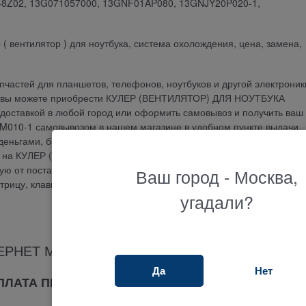
8Z02, 13G071057000, 13GNF01AP080, 13GNJY20P020-1,
ер ( вентилятор ) для ноутбука, система охолождения, цена, замена,
частей для планшетов, телефонов, ноутбуков и другой электроник
Ы вы можете приобрести КУЛЕР (ВЕНТИЛЯТОР) ДЛЯ НОУТБУКА
 доставкой в любой город или оформить самовывоз и получить ваш 
0-1 самовывозом в нашем магазине в удобном пункте выдачи.
еньгами, банковской картой, по банковскому счету, наложенным
тия на КУЛЕР (ВЕНТИЛЯТОР) ДЛЯ НОУТБУКА 13GNLJ1AM010-1 3 мес
 от поставщиков. Если вы ищите где купить и не знаете как подо
Ваш город - Москва,
атрицу, клавиатуру, блок питания или другую запчасть, наш менедж
угадали?
ЕРНЕТ МАГАЗИНА ТЕРАБАЙТ МАРКЕТ
Да
Нет
ОПЛАТА ПРИ ПОЛУЧЕНИИ