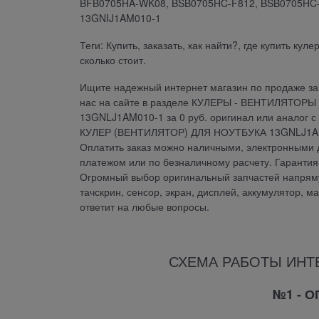
BFB0705HA-WK08, BSB0705HC-F812, BSB0705HC-
13GNIJ1AM010-1
Теги: Купить, заказать, как найти?, где купить кул
сколько стоит.
Ищите надежный интернет магазин по продаже зап
нас на сайте в разделе КУЛЕРЫ - ВЕНТИЛЯТОР
13GNLJ1AM010-1 за 0 руб. оригинал или аналог с
КУЛЕР (ВЕНТИЛЯТОР) ДЛЯ НОУТБУКА 13GNLJ1AM01
Оплатить заказ можно наличными, электронными д
платежом или по безналичному расчету. Гаран
Огромный выбор оригинальный запчастей напрямую
тачскрин, сенсор, экран, дисплей, аккумулятор, м
ответит на любые вопросы.
СХЕМА РАБОТЫ ИНТ
№1 - 