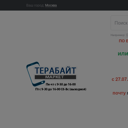
Ваш город:
Москва
Например:
D
ПО 
или
с 27.0
почту