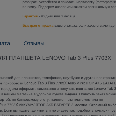
разобрать устройство и прислать маркировку (фотографию
эл.почту. Подберем аналог или закажем оригинальную зап
Гарантия
- 90 дней или 3 месяца
Быстрая отправка
вашего заказа, если заказ оплачен до 
лата
Отзывы
Я ПЛАНШЕТА LENOVO Tab 3 Plus 7703X
частей для планшетов, телефонов, ноутбуков и другой электроник
е приобрести Lenovo Tab 3 Plus 7703X АККУМУЛЯТОР АКБ БАТАРЕ
й город или оформить самовывоз и получить ваш заказ Lenovo Tab 3
нашем магазине в удобном пункте выдачи. Оплатить заказ можн
артой, по банковскому счету, наложенным платежом или по
 3 Plus 7703X АККУМУЛЯТОР АКБ БАТАРЕЯ 3 месяца. Огромный выб
 Если вы ищите где купить и не знаете как подобрать тачскрин, се
у, блок питания или другую запчасть, наш менеджер ответит на люб