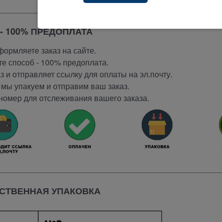
- 100% ПРЕДОПЛАТА
ормляете заказ на сайте.
е способ - 100% предоплата.
 и отправляет ссылку для оплаты на эл.почту.
мы упакуем и отправим ваш заказ.
номер для отслеживания вашего заказа.
СТВЕННАЯ УПАКОВКА