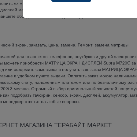
аменить жк матрицу на планшете? В нашем сервисном центре по ре
т дисплей матрицу на планшетном компьютере. Сколько стоит заме
аншете обойдется вам от 500 до 1500 рублей в зависимости от
ческий экран, заказать, цена, замена, Ремонт, замена матрицы.
частей для планшетов, телефонов, ноутбуков и другой электроник
у вы можете приобрести МАТРИЦА ЭКРАН ДИСПЛЕЙ Supra M720G за 
ород или оформить самовывоз и получить ваш заказ МАТРИЦА ЭКРА
зине в удобном пункте выдачи. Оплатить заказ можно наличными
анковскому счету, наложенным платежом или по безналичному расч
0G 3 месяца. Огромный выбор оригинальный запчастей напряму
е как подобрать тачскрин, сенсор, экран, дисплей, аккумулятор, ма
аш менеджер ответит на любые вопросы.
ЕРНЕТ МАГАЗИНА ТЕРАБАЙТ МАРКЕТ