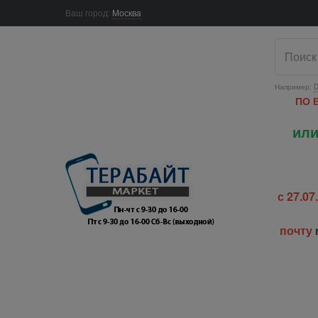
Ваш город:
Москва
Например:
D
ПО 
или
с 27.0
почту