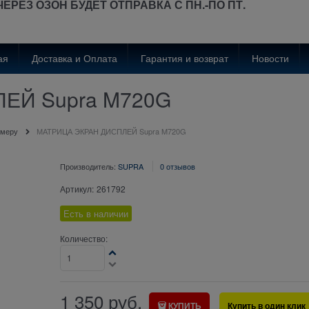
ЧЕРЕЗ ОЗОН
БУДЕТ
ОТПРАВКА С ПН.-ПО ПТ.
ая
Доставка и Оплата
Гарантия и возврат
Новости
ЕЙ Supra M720G
омеру
МАТРИЦА ЭКРАН ДИСПЛЕЙ Supra M720G
Производитель:
SUPRA
0 отзывов
Артикул:
261792
Есть в наличии
Количество:
1 350
руб.
КУПИТЬ
Купить в один клик