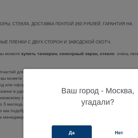
ОРЫ, СТЕКЛА. ДОСТАВКА ПОЧТОЙ 250 РУБЛЕЙ. ГАРАНТИЯ НА
ЫЕ ПЛЕНКИ С ДВУХ СТОРОН И ЗАВОДСКОЙ СКОТЧ.
вы можете
купить тачскрин, сенсорный экран, стекло
очень легк
частей для планшетов, телефонов, ноутбуков и другой электроник
у вы можете приобрести MJK-0621-FPC Тачскрин сенсор стекло за 2
ород или оформить самовывоз и получить ваш заказ MJK-0621-FPC
Ваш город - Москва,
азине в удобном пункте выдачи. Оплатить заказ можно наличными,
анковскому счету, наложенным платежом или по безналичному расч
угадали?
ло 3 месяца. Огромный выбор оригинальный запчастей напрямую о
е как подобрать тачскрин, сенсор, экран, дисплей, аккумулятор, ма
аш менеджер ответит на любые вопросы.
Да
Нет