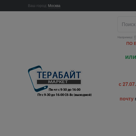
Ваш город:
Москва
Например:
D
ПО 
или
с 27.0
почту