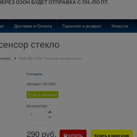
ЧЕРЕЗ ОЗОН
БУДЕТ
ОТПРАВКА С ПН.-ПО ПТ.
ая
Доставка и Оплата
Гарантия и возврат
Новости
сенсор стекло
 номеру
MJK-0621-FPC Тачскрин сенсор стекло
0 отзывов
Артикул:
261355
Есть в наличии
Количество:
290
руб.
КУПИТЬ
Купить в один клик