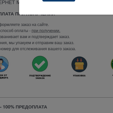
ЕРНЕТ МАГАЗИНА ТЕРАБАЙТ МАРКЕТ
ОПЛАТА ПРИ ПОЛУЧЕНИИ
ормляете заказ на сайте.
способ оплаты -
при получении.
ванивает вам и подтверждает заказ.
ия, мы упакуем и отправим ваш заказ.
номер для отслеживания вашего заказа.
- 100% ПРЕДОПЛАТА