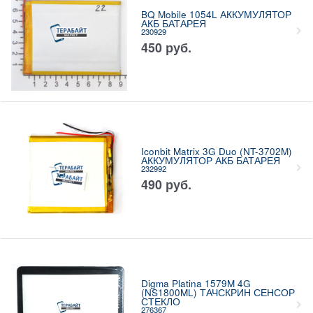
BQ Mobile 1054L АККУМУЛЯТОР
АКБ БАТАРЕЯ
230929
450
руб.
Iconbit Matrix 3G Duo (NT-3702M)
АККУМУЛЯТОР АКБ БАТАРЕЯ
232992
490
руб.
Digma Platina 1579M 4G
(NS1800ML) ТАЧСКРИН СЕНСОР
СТЕКЛО
276367