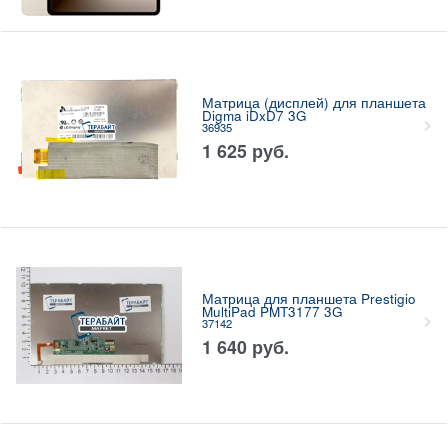
Матрица (дисплей) для планшета
Digma iDxD7 3G
36935
1 625
руб.
Матрица для планшета Prestigio
MultiPad PMT3177 3G
37142
1 640
руб.