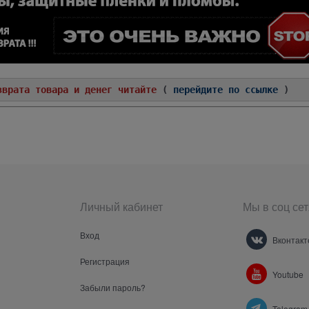
зврата товара и денег читайте
(
перейдите по ссылке
)
Личный кабинет
Мы в соц сет
Вход
Вконтакт
Регистрация
Youtube
Забыли пароль?
Telegram