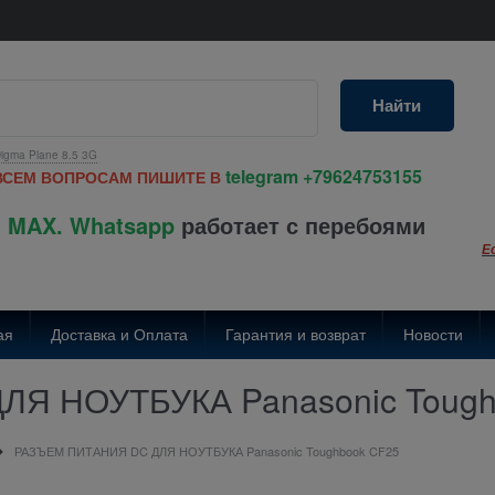
Найти
igma Plane 8.5 3G
telegram
+79624753155
ВСЕМ ВОПРОСАМ ПИШИТЕ В
 MAX. Whatsapp
работает с перебоями
Е
ая
Доставка и Оплата
Гарантия и возврат
Новости
Я НОУТБУКА Panasonic Tough
РАЗЪЕМ ПИТАНИЯ DC ДЛЯ НОУТБУКА Panasonic Toughbook CF25