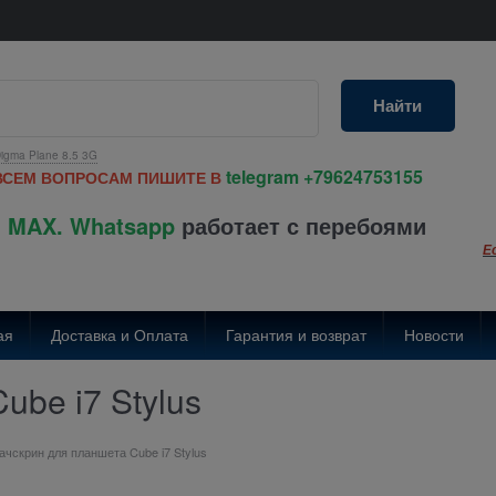
Найти
igma Plane 8.5 3G
telegram
+79624753155
ВСЕМ ВОПРОСАМ ПИШИТЕ В
 MAX. Whatsapp
работает с перебоями
Е
ая
Доставка и Оплата
Гарантия и возврат
Новости
ube i7 Stylus
ачскрин для планшета Cube i7 Stylus