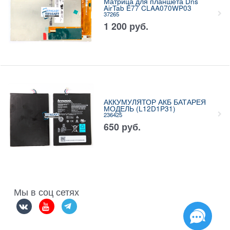
Матрица для планшета Dns
AirTab E77 CLAA070WP03
37265
1 200
руб.
АККУМУЛЯТОР АКБ БАТАРЕЯ
МОДЕЛЬ (L12D1P31)
236425
650
руб.
Мы в соц сетях