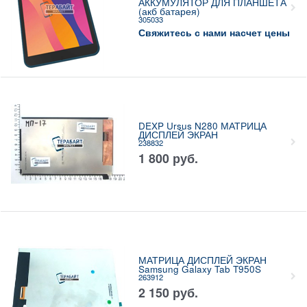
АККУМУЛЯТОР ДЛЯ ПЛАНШЕТА
(акб батарея)
305033
Свяжитесь с нами насчет цены
DEXP Ursus N280 МАТРИЦА
ДИСПЛЕЙ ЭКРАН
238832
1 800
руб.
МАТРИЦА ДИСПЛЕЙ ЭКРАН
Samsung Galaxy Tab T950S
263912
2 150
руб.