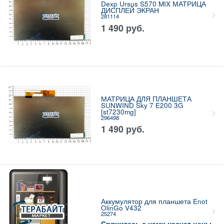
Dexp Ursus S570 MIX МАТРИЦА
ДИСПЛЕЙ ЭКРАН
281114
1 490
руб.
МАТРИЦА ДЛЯ ПЛАНШЕТА
SUNWIND Sky 7 E200 3G
[st7230mg]
296498
1 490
руб.
Аккумулятор для планшета Enot
OlinGo V432
25274
Свяжитесь с нами насчет цены