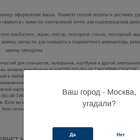
раницу оформления заказа. Укажите способ оплаты и доставки у
р свяжется с вами по электронной почте для подтверждения данн
reen touchscreen, экран, сенсор, сенсорное стекло, сенсорный экр
, замена, запчасти для планшета и планшетного компьютера, ремо
замена тачскрина
частей для планшетов, телефонов, ноутбуков и другой электроник
ру вы можете приобрести xc-pg0700-203-fpc-a0 ТАЧСКРИН СЕНСОР
кой в любой город или оформить самовывоз и получить ваш заказ x
овывозом в нашем магазине в удобном пункте выдачи. Оплатить 
Ваш город - Москва,
ской картой, по банковскому счету, наложенным платежом или по
203-fpc-a0 ТАЧСКРИН СЕНСОР СТЕКЛО 3 месяца. Огромный выбор
угадали?
 Если вы ищите где купить и не знаете как подобрать тачскрин, се
у, блок питания или другую запчасть, наш менеджер ответит на люб
Да
Нет
ЕРНЕТ МАГАЗИНА ТЕРАБАЙТ МАРКЕТ