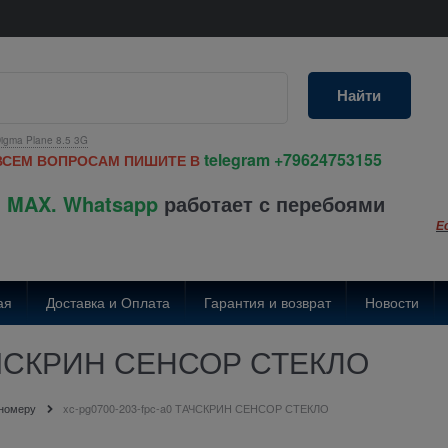
Найти
igma Plane 8.5 3G
telegram
+79624753155
ВСЕМ ВОПРОСАМ ПИШИТЕ В
 MAX. Whatsapp
работает с перебоями
Е
ая
Доставка и Оплата
Гарантия и возврат
Новости
ТАЧСКРИН СЕНСОР СТЕКЛО
 номеру
xc-pg0700-203-fpc-a0 ТАЧСКРИН СЕНСОР СТЕКЛО