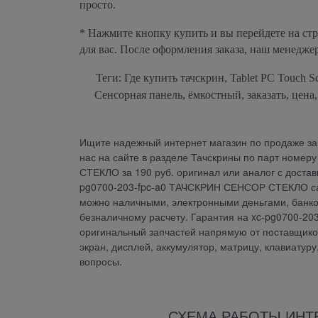
просто.
* Нажмите кнопку купить и вы перейдете на ст
для вас. После оформления заказа, наш менедже
Теги: Где купить тачскрин, Tablet PC Touch Sc
Сенсорная панель, ёмкостный, заказать, цена
Ищите надежный интернет магазин по продаже зап
нас на сайте в разделе Тачскрины по парт номе
СТЕКЛО за 190 руб. оригинал или аналог с достав
pg0700-203-fpc-a0 ТАЧСКРИН СЕНСОР СТЕКЛО сам
можно наличными, электронными деньгами, банков
безналичному расчету. Гарантия на xc-pg0700-
оригинальный запчастей напрямую от поставщиков.
экран, дисплей, аккумулятор, матрицу, клавиатур
вопросы.
СХЕМА РАБОТЫ ИНТ