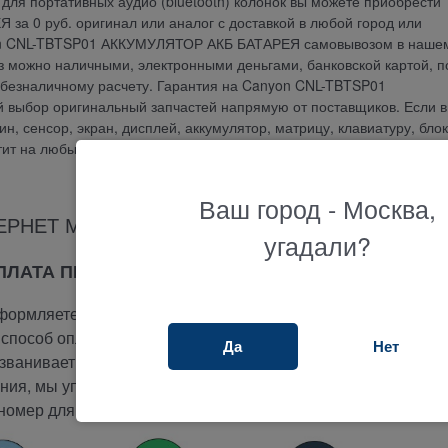
 для портативных аудио (bluetooth) колонок вы можете приобрести
 0 руб. оригинал или аналог с доставкой в любой город или
yon CNL-TBTSP01 АККУМУЛЯТОР АКБ БАТАРЕЯ самовывозом в наше
аз можно наличными, электронными деньгами, банковской картой, п
 безналичному расчету. Гарантия на Canyon CNL-TBTSP01
ыбор оригинальный запчастей напрямую от поставщиков. Если 
ин, сенсор, экран, дисплей, аккумулятор, матрицу, клавиатуру, блок
тит на любые вопросы.
Ваш город - Москва,
ЕРНЕТ МАГАЗИНА ТЕРАБАЙТ МАРКЕТ
угадали?
ОПЛАТА ПРИ ПОЛУЧЕНИИ
ормляете заказ на сайте.
способ оплаты -
при получении.
Да
Нет
ванивает вам и подтверждает заказ.
ия, мы упакуем и отправим ваш заказ.
номер для отслеживания вашего заказа.