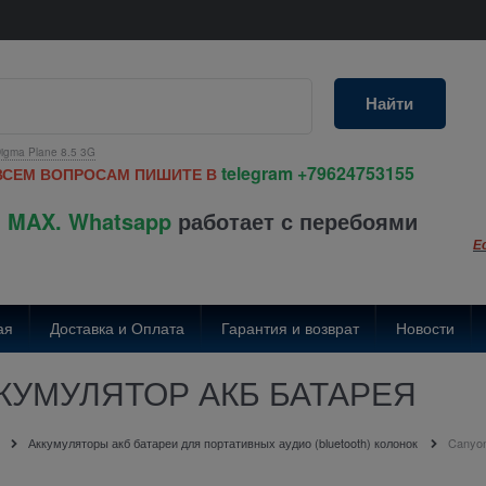
Найти
igma Plane 8.5 3G
telegram
+79624753155
ВСЕМ ВОПРОСАМ ПИШИТЕ В
 MAX. Whatsapp
работает с перебоями
Е
ая
Доставка и Оплата
Гарантия и возврат
Новости
ККУМУЛЯТОР АКБ БАТАРЕЯ
Аккумуляторы акб батареи для портативных аудио (bluetooth) колонок
Canyo