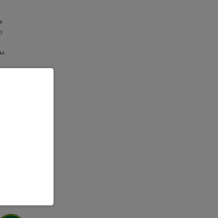
м
о
вы