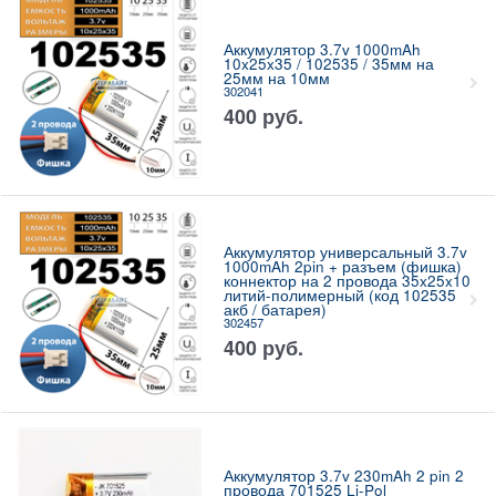
Аккумулятор 3.7v 1000mAh
10x25x35 / 102535 / 35мм на
25мм на 10мм
302041
400
руб.
Аккумулятор универсальный 3.7v
1000mAh 2pin + разъем (фишка)
коннектор на 2 провода 35x25x10
литий-полимерный (код 102535
акб / батарея)
302457
400
руб.
Аккумулятор 3.7v 230mAh 2 pin 2
провода 701525 Li-Pol