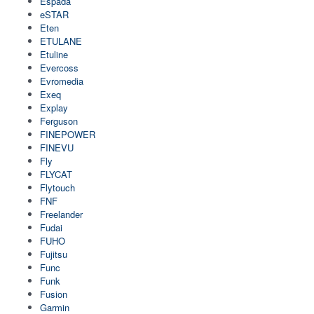
Espada
eSTAR
Eten
ETULANE
Etuline
Evercoss
Evromedia
Exeq
Explay
Ferguson
FINEPOWER
FINEVU
Fly
FLYCAT
Flytouch
FNF
Freelander
Fudai
FUHO
Fujitsu
Func
Funk
Fusion
Garmin