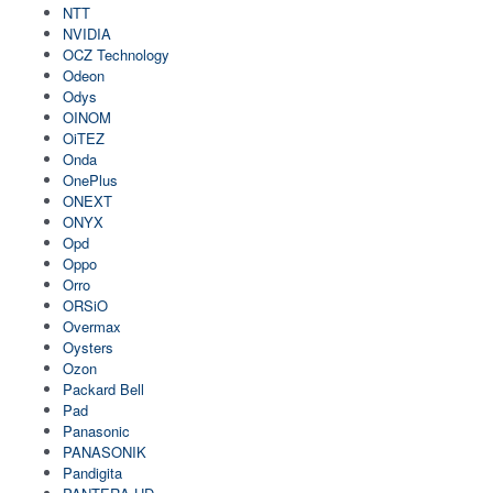
NTT
NVIDIA
OCZ Technology
Odeon
Odys
OINOM
OiTEZ
Onda
OnePlus
ONEXT
ONYX
Opd
Oppo
Orro
ORSiO
Overmax
Oysters
Ozon
Packard Bell
Pad
Panasonic
PANASONIK
Pandigita