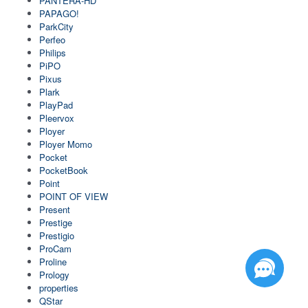
PANTERA-HD
PAPAGO!
ParkCity
Perfeo
Philips
PiPO
Pixus
Plark
PlayPad
Pleervox
Ployer
Ployer Momo
Pocket
PocketBook
Point
POINT OF VIEW
Present
Prestige
Prestigio
ProCam
Proline
Prology
properties
QStar