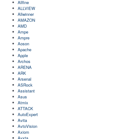
Allfine
ALLVIEW
Allwinner
AMAZON
AMD
Ampe
Ampre
Aoson
Apache
Apple
Archos
ARENA
ARK
Arsenal
ASRock
Assistant
Asus
Atmix
ATTACK
AutoExpert
Avita
AvtoVision
Axiom
Ayxta