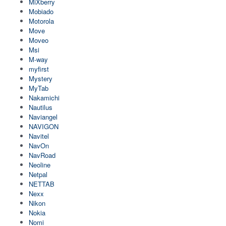
MiXberry
Mobiado
Motorola
Move
Moveo
Msi
M-way
myfirst
Mystery
MyTab
Nakamichi
Nautilus
Naviangel
NAVIGON
Navitel
NavOn
NavRoad
Neoline
Netpal
NETTAB
Nexx
Nikon
Nokia
Nomi