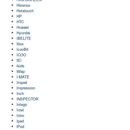
Hisense
Hotatouch
HP
HTC
Huawei
Hyundai
IBELITE
Ibox
IconBit
ICOO
IEI
ikids
iMap
I-MATE
Impad
Impression
Inch
INSPECTOR
Intego
Intel
Intro
Ipad
iPod