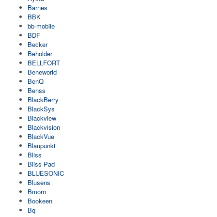
Barnes
BBK
bb-mobile
BDF
Becker
Beholder
BELLFORT
Beneworld
BenQ
Benss
BlackBerry
BlackSys
Blackview
Blackvision
BlackVue
Blaupunkt
Bliss
Bliss Pad
BLUESONIC
Blusens
Bmorn
Bookeen
Bq