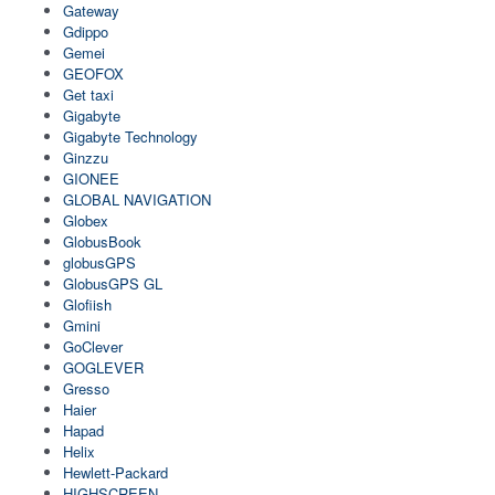
Gateway
Gdippo
Gemei
GEOFOX
Get taxi
Gigabyte
Gigabyte Technology
Ginzzu
GIONEE
GLOBAL NAVIGATION
Globex
GlobusBook
globusGPS
GlobusGPS GL
Glofiish
Gmini
GoClever
GOGLEVER
Gresso
Haier
Hapad
Helix
Hewlett-Packard
HIGHSCREEN