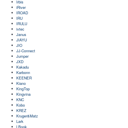
Irbis
iRiver
IROAD
IRU
IRULU
ivtec
Janus
JIAYU
JIO
JJ-Connect
Jumper
JXD
Kakadu
Karbonn
KEENER
Kiano
KingTop
Kingvina
KNC
Kobo
KREZ
Kruger&Matz
Lark
LBook